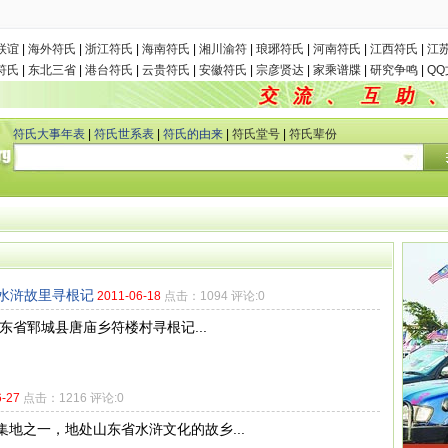
联谊
|
海外符氏
|
浙江符氏
|
海南符氏
|
湘川渝符
|
琅琊符氏
|
河南符氏
|
江西符氏
|
江
符氏
|
东北三省
|
港台符氏
|
云贵符氏
|
安徽符氏
|
宗彦贤达
|
家乘谱牒
|
研究争鸣
|
Q
符氏大事年表
|
符氏世系表
|
符氏的由来
|
符氏堂号
|
符氏辈份
社水浒故里寻根记
2011-06-18
点击：1094 评论:0
山东省郓城县唐庙乡符楼村寻根记...
6-27
点击：1216 评论:0
地之一，地处山东省水浒文化的故乡...