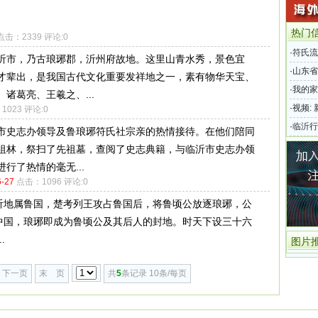
热门
点击：2339 评论:0
·
符氏流
沂市，乃古琅琊郡，沂州府故地。这里山青水秀，景色宜
·
山东省
才辈出，是我国古代文化重要发祥地之一，素有物华天宝、
·
我的家
诸葛亮、王羲之、...
·
视频:
023 评论:0
·
临沂行
市史志办领导及鲁琅琊符氏社宗亲的热情接待。在他们陪同
祖林，祭扫了先祖墓，查阅了史志典籍，与临沂市史志办领
行了热情的毫无...
6-27
点击：1096 评论:0
临沂地属鲁国，楚考列王攻占鲁国后，将鲁顷公放逐琅琊，公
一中国，琅琊即成为鲁顷公及其后人的封地。时天下设三十六
.
图片
下一页
末 页
共
5
条记录 10条/每页