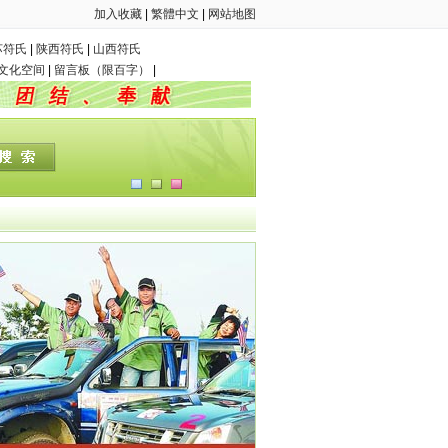
加入收藏
|
繁體中文
|
网站地图
苏符氏
|
陕西符氏
|
山西符氏
Q文化空间
|
留言板（限百字）
|