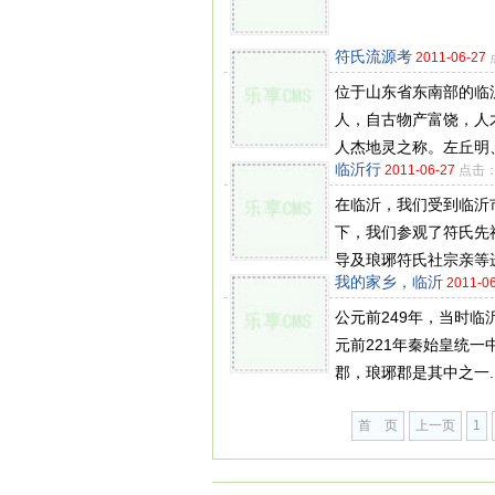
符氏流源考
2011-06-27
位于山东省东南部的临
人，自古物产富饶，人
人杰地灵之称。左丘明、
临沂行
2011-06-27
点击：1
在临沂，我们受到临沂
下，我们参观了符氏先
导及琅琊符氏社宗亲等进
我的家乡，临沂
2011-0
公元前249年，当时
元前221年秦始皇统
郡，琅琊郡是其中之一..
首 页
上一页
1