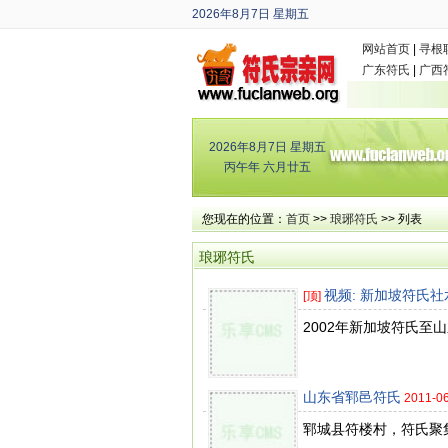
2026年8月7日
星期五
丙午年 六月廿五
网站首页
|
寻根
广东符氏
|
广西
2026年8月7日
星期五
丙午年 六月廿五
您现在的位置：
首页
>>
琅琊符氏
>> 列表
琅琊符氏
视频: 新加坡符氏
[顶]
2002年新加坡符氏至
山东省郓邑符氏
2011-0
郓城县符楼村，符氏聚集