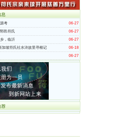
信息
源考
06-27
郓邑符氏
06-27
乡，临沂
06-27
 新加坡符氏社水浒故里寻根记
06-18
06-27
推荐