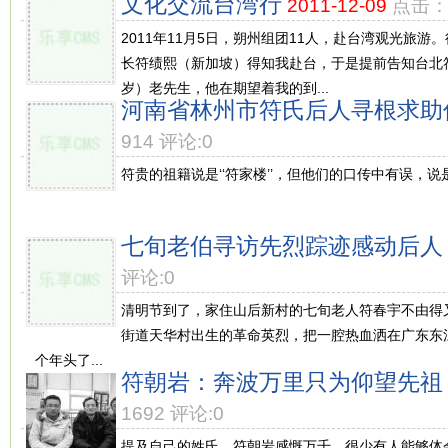
文化交流台湾行
2011-12-09
点击：7
2011年11月5日，朔州组团11人，赴台湾观光旅
长符绩熙（新加坡）得知我赴台，于是提前告知台北
岁）老先生，他在期望着我的到...
河南省林州市符氏后人寻根求助
914 评论:0
符贵的祖籍说是‘‘符家楼’’，但他们的口传中有误，说是从福
七旬老伯寻访先烈踪迹感动后人
评论:0
清明节到了，家住山后新村的七旬老人符春宇不由得
街道天华村出生的革命英烈，把一腔热血洒在广东东
个年头了...
符朝岩：奔波万里只为仰望先祖
1692 评论:0
提及自己的姓氏，符朝岩感慨万千，很少有人能够体