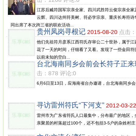
江苏后臧符国军宗亲全家、四川武胜符云俊宗亲全家
云辉、四川达州符美树、符必学宗亲、重庆长寿符诗
同出席了本次跨三省的联欢活动...
贵州凤岗寻根记
2015-08-20
点击：5
他们先祖符月彦系江西符氏存审公二十世孙，属于江
花了一天的时间，仔细看了又看。发现了一些金田符
以前未知的空白...
台北海南同乡会前会长符子正来
击：878 评论:0
6月6日至13日，应海南省台办邀请，台北海南同乡会
寻访雷州符氏“下河支”
2012-03-2
雷州市为广东省符氏人口最集中，分布最广的地区，全
亲聚居的村落超过100个，还不包括3-5户的杂姓村庄，