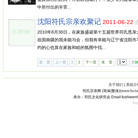
中所付出的辛苦...
沈阳符氏宗亲欢聚记
2011-06-22
点
2010年8月30日，在家族盛诞第十五届世界符氏恳
祖国南疆的我未能与会，但我有幸能与辽宁省沈阳市
灼的心也算在家族和睦的氛围中找...
首 页
上一页
1
2
下一页
末 页
共
1
关于我们
|
系统介
符氏宗亲网 (简体|繁体)(
www.fucl
承办：符氏文化研究会 Email:fushiwenh
Po