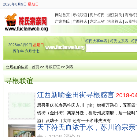
2026年8月9日
星期日
丙午年 六月廿七
网站首页
|
寻根联谊
|
海外符氏
|
浙江符氏
|
海南符
广东符氏
|
广西符氏
|
东北三省
|
港台符氏
|
云贵符
符氏大事年表
|
符氏世系表
|
符
2026年8月9日
星期日
丙午年 六月廿七
您现在的位置：
首页
>>
寻根联谊
>> 列表
寻根联谊
江西新喻金田街寻根感言
2018-0
思吾重庆长寿系符氏入川（渝）始祖万乘公，五百四
钱街（金田街）离家外迁，徙贵州思南府，居一段时
溢）及幼子（大年 还有一子名讳失没有...
天下符氏血浓于水，苏川渝宗亲
击：1208 评论:0