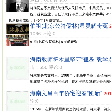
符旭同志系文昌法院优秀人民陪审员，中共党员，1
怨，兢兢业业，自任该院陪审员以来陪审案件共计451
长期积劳成疾，于今年1月份突发...
伯祖(北京公符儒林)显灵解奇冤
1066 评论:0
伯祖(北京公符儒林)显灵解奇冤...
海南教师符木里坚守"孤岛"教学点
击：550 评论:0
符木里是志文村人。1988年，他高中毕业，正值海
地充满了各种各样的机遇，符木里也盘算着到外面闯一闯
海南文昌百年侨宅迎春“图新”
201
论:0
1915年，在新加坡经商发达的符永质、符永潮、符