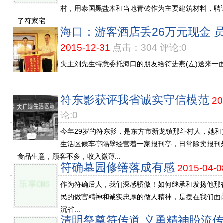
村，用泰国黑盐木和当地青砖作为主要建筑材料，聘
了符家宅...
海口：游客酒店丢26万元现金 
2015-12-31
点击：304 评论:0
失主刘先生特意委托海口的朋友给符进燕(左)送来一面
符东影获评我省诚实守信模范
20
论:0
今年29岁的符东影，是东方市新龙镇那斗村人，她
生活区候车亭隔壁经营着一家报刊亭，日常除卖报刊
食品生意，顾客不多，收入微薄...
符确墓园修缮落成有感
2015-04-0
作为符确后人，我们深感骄傲！如何继承和发扬他那
民的做官精神和诚实忠厚的做人精神，是摆在我们面
沉省...
清明祭奠符传道 义勇精神盼流