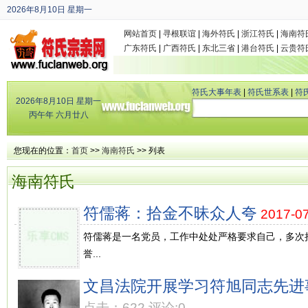
2026年8月10日
星期一
丙午年 六月廿八
网站首页
|
寻根联谊
|
海外符氏
|
浙江符氏
|
海南符
广东符氏
|
广西符氏
|
东北三省
|
港台符氏
|
云贵符
符氏大事年表
|
符氏世系表
|
符
2026年8月10日
星期一
丙午年 六月廿八
您现在的位置：
首页
>>
海南符氏
>> 列表
海南符氏
符儒蒋：拾金不昧众人夸
2017-0
符儒蒋是一名党员，工作中处处严格要求自己，多次
誉...
文昌法院开展学习符旭同志先进
点击：622 评论:0