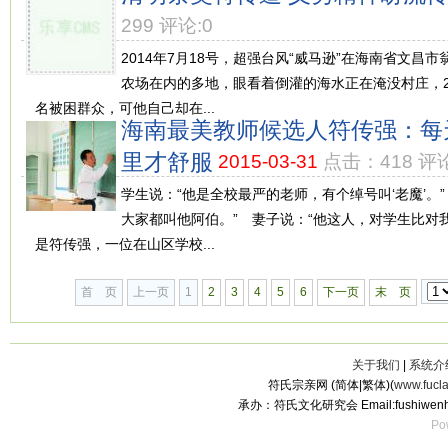
299 评论:0
2014年7月18号，超强台风“威马逊”在海南省文昌
农场在内的多地，眼看着倒灌的海水正在淹没村庄，2
名被困群众，可他自己却在...
海南最美教师候选人符传强：每
里才舒服
2015-03-31
点击：418 评论
学生说：“他是全校最严的老师，有个绰号叫‘老魔’。
大家都叫他阿伯。” 妻子说：“他这人，对学生比对
是符传强，一位在山区学校...
首 页
上一页
1
2
3
4
5
6
下一页
末 页
关于我们
|
系统介
符氏宗亲网 (简体|繁体)(
www.fucl
承办：符氏文化研究会 Email:fushiwenh
Po