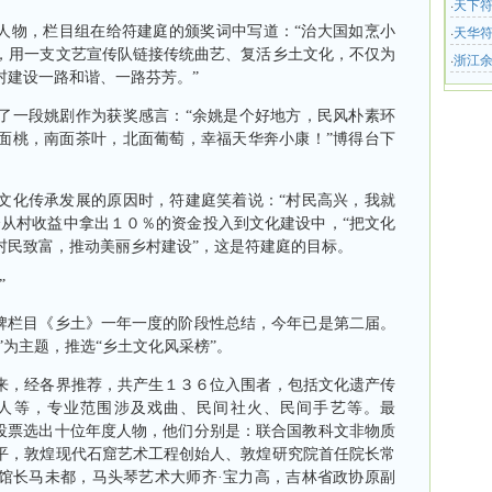
·
天下符
·
天华符
物，栏目组在给符建庭的颁奖词中写道：“治大国如烹小
，用一支文艺宣传队链接传统曲艺、复活乡土文化，不仅为
仪式
·
浙江
村建设一路和谐、一路芬芳。”
式
一段姚剧作为获奖感言：“余姚是个好地方，民风朴素环
面桃，南面茶叶，北面葡萄，幸福天华奔小康！”博得台下
化传承发展的原因时，符建庭笑着说：“村民高兴，我就
会从村收益中拿出１０％的资金投入到文化建设中，“把文化
村民致富，推动美丽乡村建设”，这是符建庭的目标。
”
栏目《乡土》一年一度的阶段性总结，今年已是第二届。
”为主题，推选“乡土文化风采榜”。
，经各界推荐，共产生１３６位入围者，包括文化遗产传
人等，专业范围涉及戏曲、民间社火、民间手艺等。最
员投票选出十位年度人物，他们分别是：联合国教科文非物质
平，敦煌现代石窟艺术工程创始人、敦煌研究院首任院长常
馆长马未都，马头琴艺术大师齐·宝力高，吉林省政协原副