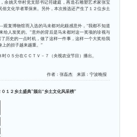
，余姚天华村党支部书记符建庭，再造石雕塑艺术家张宝
民俗文化学者覃保来。另外，本次推选还产生了１２位乡土
观复博物馆而入选的马未都对此颇感意外，“我都不知道
来给人发奖的。”意外的背后是马未都对这一奖项的珍视与
据了历史的一点时机，做了这样一件事，这样一个大奖给我
身上的担子越来越重。”
时０５分在ＣＣＴＶ－７（央视农业节目）播出。
作者：张磊杰 来源：宁波晚报
０１２乡土盛典”颁出“乡土文化风采榜”