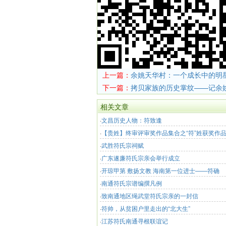
上一篇：
余姚天华村：一个成长中的明
下一篇：
拷贝家族的历史掌纹——记余
相关文章
·
文昌历史人物：符致逢
·
【贵姓】终审评审奖作品集合之“符”姓获奖作
·
武胜符氏宗祠赋
·
广东遂廉符氏宗亲会举行成立
·
开琼甲第 敷扬文教 海南第一位进士——符确
·
南通符氏宗谱编撰凡例
·
致南通地区绳武堂符氏宗亲的一封信
·
符帅，从贫困户里走出的“北大生”
·
江苏符氏南通寻根联谊记