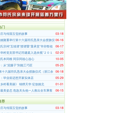
热门
村庄与传国玉玺的故事
03-18
余姚隆重举行第十六届符氏恳亲大会授旗仪
06-16
氏宗祠“五续谱”授谱暨“显承堂”辛卯祭祖
06-17
华村党支部书记符建庭入选央视“２０１
02-20
盛典”颁出“乡土文化风采榜”
氏本同根 同宗同祖心连心
10-05
：从“泥腿子”到能工巧匠
05-25
 第十六届符氏恳亲大会授旗仪式（浙江余
06-18
健：毕业前还想开家实体店
05-29
乡村看美丽》 锦绣天华 绽放姚北
01-01
最美姿态 危急关头他一人救出全车乘客
06-15
推荐
村庄与传国玉玺的故事
03-18