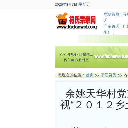
星期五
2026年8月7日
丙午年 六月廿五
网站首页
|
寻
氏
广东符氏
|
广
字）
|
2026年8月7日
星期五
丙午年 六月廿五
您现在的位置：
首页
>>
浙江符氏
>> 
余姚天华村党
视“２０１２乡