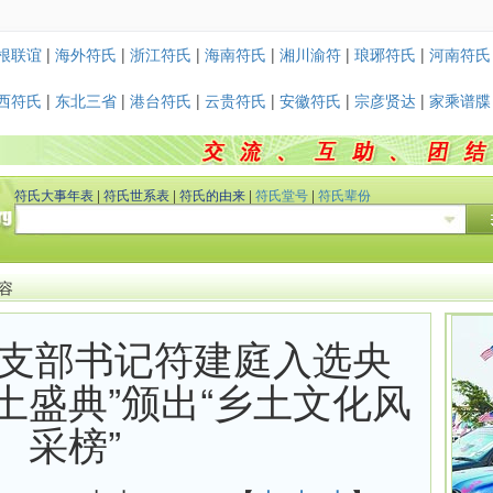
根联谊
|
海外符氏
|
浙江符氏
|
海南符氏
|
湘川渝符
|
琅琊符氏
|
河南符氏
西符氏
|
东北三省
|
港台符氏
|
云贵符氏
|
安徽符氏
|
宗彦贤达
|
家乘谱牒
符氏大事年表
|
符氏世系表
|
符氏的由来
|
符氏堂号
|
符氏辈份
内容
支部书记符建庭入选央
土盛典”颁出“乡土文化风
采榜”