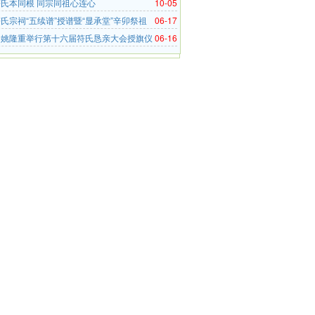
氏本同根 同宗同祖心连心
10-05
氏宗祠“五续谱”授谱暨“显承堂”辛卯祭祖
06-17
余姚隆重举行第十六届符氏恳亲大会授旗仪
06-16