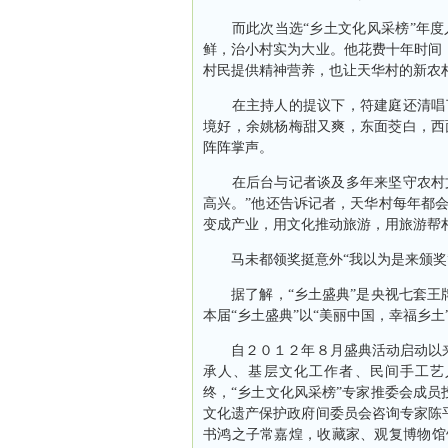
而此次当选“乡土文化风采榜”年度人
鲜，治小村实为大业。他花费十年时间
村民提供精神营养，也让天华村的新农
在主持人的提议下，符建庭还清唱了
境好，余姚杨梅甜又爽，东面茭白，西
阵阵掌声。
在后台与记者谈及多年来坚守农村文
高兴。”他还告诉记者，天华村每年都
变成产业，用文化推动旅游，用旅游帮
马未都领奖挺意外“我以为是来颁奖
据了解，“乡土盛典”是央视七套王牌
本届“乡土盛典”以“美丽中国，幸福乡土
自２０１２年８月盛典活动启动以来
承人、基层文化工作者、民间手工艺
终，“乡土文化风采榜”专家推委会成
文化遗产保护政府间委员会咨询专家陈
书鸿之子常嘉煌，收藏家、观复博物馆