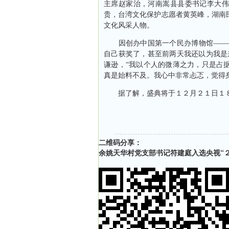
主席赵家治，河南嵩县县委书记李大伟
贵，台湾文化保护志愿者黄英峰，湖南
文化风采人物。
因创办中国第一个民办博物馆———
自己获奖了，甚至前两天我还以为我是
谦逊，“我以个人的微薄之力，只是占
真是始料不及。我心中非常忐忑，觉得
据了解，盛典将于１２月２１日１８
二维码分享：
余姚天华村党支部书记符建庭入选央视“２