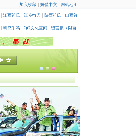
加入收藏
|
繁體中文
|
网站地图
|
江西符氏
|
江苏符氏
|
陕西符氏
|
山西符
|
研究争鸣
|
QQ文化空间
|
留言板（限百