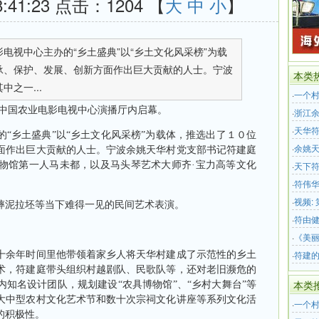
8:41:23 点击：
1204 【
大
中
小
】
电视中心主办的“乡土盛典”以“乡土文化风采榜”为载
承、保护、发展、创新方面作出巨大贡献的人士。宁波
本类
之一...
·
一个
中国农业电影电视中心演播厅内启幕。
·
浙江
式
·
天华符
乡土盛典”以“乡土文化风采榜”为载体，推选出了１０位
仪式
·
余姚天
面作出巨大贡献的人士。宁波余姚天华村党支部书记符建庭
物馆第一人马未都，以及马头琴艺术大师齐·宝力高等文化
２乡土
·
天下符
·
符伟华
·
视频:
泥拉坯等当下难得一见的民间艺术表演。
姚）
·
符由
·
《美丽
·
符建的
余年时间里他带领着家乡人将天华村建成了示范性的乡土
术，符建庭带头组织村越剧队、民歌队等，还对老旧濒危的
本类
知名设计团队，规划建设“农具博物馆”、“乡村大舞台”等
大中型农村文化艺术节和数十次宗祠文化讲座等系列文化活
·
一个
的积极性。