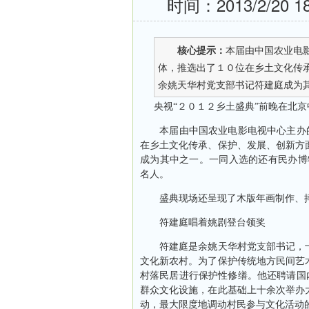
时间：2013/2/20 1
核心提示：
本届由中国农业电影
体，推选出了１０位在乡土文化传
余姚天华村党支部书记符建庭成为其中
央视“２０１２乡土盛典”前晚在北京
本届由中国农业电影电视中心主办的“
在乡土文化传承、保护、发展、创新方
成为其中之一。一同入选的还有民办博
名人。
盛典现场还呈现了木版年画制作、摔
符建庭唱着姚剧登台领奖
符建庭是余姚天华村党支部书记，十
文化新农村。为了保护传统地方民间艺
村落民居进行保护性修缮。他还聘请国内
群众文化设施，在此基础上十余次举办
动，最大限度地调动村民参与文化活动