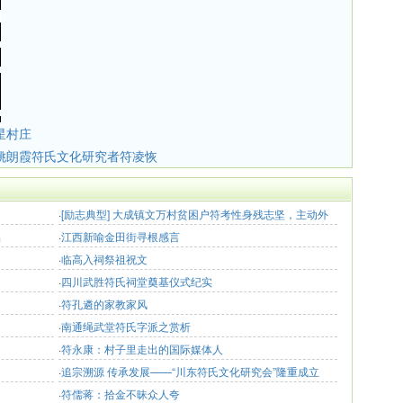
星村庄
姚朗霞符氏文化研究者符凌恢
·
[励志典型] 大成镇文万村贫困户符考性身残志坚，主动外
品
出务工 “靠双手我也可以做到吃穿不愁”
·
江西新喻金田街寻根感言
·
临高入祠祭祖祝文
·
四川武胜符氏祠堂奠基仪式纪实
·
符孔遴的家教家风
·
南通绳武堂符氏字派之赏析
·
符永康：村子里走出的国际媒体人
·
追宗溯源 传承发展——“川东符氏文化研究会”隆重成立
·
符儒蒋：拾金不昧众人夸