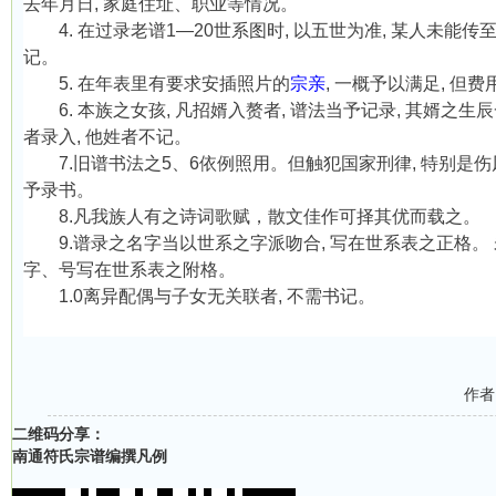
去年月日
,
家庭住址、职业等情况。
4.
在过录老谱
1—20
世系图时
,
以五世为准
,
某人未能传
记。
5.
在年表里有要求安插照片的
宗亲
,
一概予以满足
,
但费
6.
本族之女孩
,
凡招婿入赘者
,
谱法当予记录
,
其婿之生辰
者录入
,
他姓者不记。
7.
旧谱书法之
5
、
6
依例照用。但触犯国家刑律
,
特别是伤
予录书。
8.
凡我族人有之诗词歌赋，散文佳作可择其优而载之。
9.
谱录之名字当以世系之字派吻合
,
写在世系表之正格。
字、号写在世系表之附格。
1.0
离异配偶与子女无关联者
,
不需书记。
作者
二维码分享：
南通符氏宗谱编撰凡例