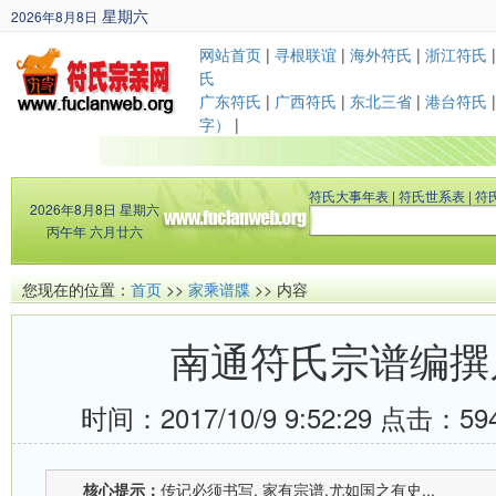
星期六
2026年8月8日
丙午年 六月廿六
网站首页
|
寻根联谊
|
海外符氏
|
浙江符氏
氏
广东符氏
|
广西符氏
|
东北三省
|
港台符氏
字）
|
符氏大事年表
|
符氏世系表
|
符
2026年8月8日
星期六
丙午年 六月廿六
您现在的位置：
首页
>>
家乘谱牒
>> 内容
南通符氏宗谱编撰
时间：2017/10/9 9:52:29 点击：
59
核心提示：
传记必须书写, 家有宗谱,尤如国之有史...