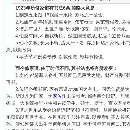
1923
年所修家谱有书法
6
条
,
简略大意是：
1.
制定五服图
,
绝觊觎于承继
,
割私恩于乱命。
2.
凡族有高年硕德
,
望重乡闾
,
伟节薇音
,
风范芳俗者
,
必
3.
谱之有世系
,
五世为准
,
所以辨昭穆、别尊卑、论亲疏
4.
伦重有嗣
,
不自我斩也。然立嗣按谱系
,
私受而立皆斥
5.
幼小失教
,
长为不轨
,
流入汗下者
,
存之则玷污家风
,
不
焉
,
以期改悔。
6.
孝子节妇例得专传
,
以敦伦教
,
彰其节操也。
而今修家谱
,
由于时代不同
,
其书法也将有所改变：
1 .
如今都是新式丧礼
,
五服图已无用武之地。财产分割国
再书。
2.
传记必须书写
,
家有宗谱
,
尤如国之有史。国无仁贤是为
族。所以凡为国家、为
家族
作出贡献者
,
都需撰文以记。凡我
务员、大专院校毕业生和在读学生、硕士、博士、百岁寿星
3.
谱之世系从受姓始祖追记至
40
世符彦卿。从南通始祖
系图仍以五世为准。在世系图里加注年表
,
以便看到某人名字
孙。便知道某人出生于何年何月何日
,
卒于何年何月何日
,
其