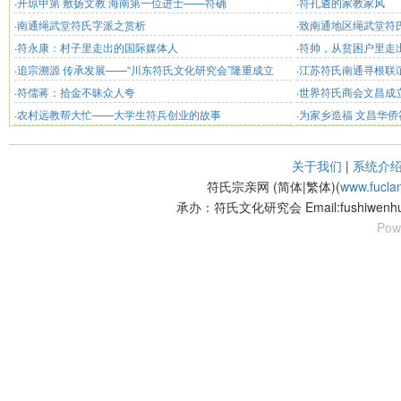
·
开琼甲第 敷扬文教 海南第一位进士——符确
·
符孔遴的家教家风
·
南通绳武堂符氏字派之赏析
·
致南通地区绳武堂符
·
符永康：村子里走出的国际媒体人
·
符帅，从贫困户里走出
·
追宗溯源 传承发展——“川东符氏文化研究会”隆重成立
·
江苏符氏南通寻根联
·
符儒蒋：拾金不昧众人夸
·
世界符氏商会文昌成
·
农村远教帮大忙——大学生符兵创业的故事
·
为家乡造福 文昌华
关于我们
|
系统介
符氏宗亲网 (简体|繁体)(
www.fucla
承办：符氏文化研究会 Email:fushiwenhu
Pow