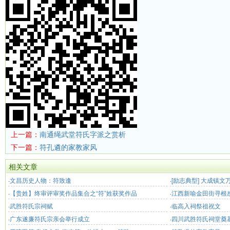
上一篇：
南通绳武堂符氏字派之赏析
下一篇：
符孔遴的家教家风
相关文章
·
文昌历史人物：符致逢
·
[励志典型] 大成镇
·
【贵姓】终审评审奖作品集合之“符”姓获奖作品
出务工 “靠双手我也
·
江西新喻金田街寻根
·
武胜符氏宗祠赋
·
临高入祠祭祖祝文
·
广东遂廉符氏宗亲会举行成立
·
四川武胜符氏祠堂奠