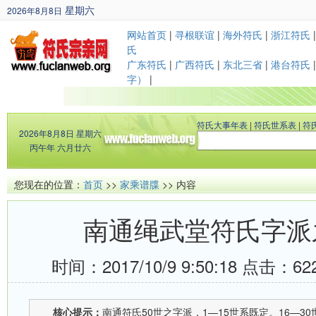
星期六
2026年8月8日
丙午年 六月廿六
网站首页
|
寻根联谊
|
海外符氏
|
浙江符氏
氏
广东符氏
|
广西符氏
|
东北三省
|
港台符氏
字）
|
符氏大事年表
|
符氏世系表
|
符
2026年8月8日
星期六
丙午年 六月廿六
您现在的位置：
首页
>>
家乘谱牒
>> 内容
南通绳武堂符氏字派
时间：2017/10/9 9:50:18 点击：
62
核心提示：
南通符氏50世之字派，1—15世系既定。16—30