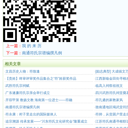
上一篇：
我 的 来 历
下一篇：
南通符氏宗谱编撰凡例
相关文章
·
文昌历史人物：符致逢
·
[励志典型] 大成镇
·
【贵姓】终审评审奖作品集合之“符”姓获奖作品
出务工 “靠双手我也
·
江西新喻金田街寻根
·
武胜符氏宗祠赋
·
临高入祠祭祖祝文
·
广东遂廉符氏宗亲会举行成立
·
四川武胜符氏祠堂奠
·
开琼甲第 敷扬文教 海南第一位进士——符确
·
符孔遴的家教家风
·
南通符氏宗谱编撰凡例
·
致南通地区绳武堂符
·
符永康：村子里走出的国际媒体人
·
符帅，从贫困户里走出
·
追宗溯源 传承发展——“川东符氏文化研究会”隆重成立
·
江苏符氏南通寻根联