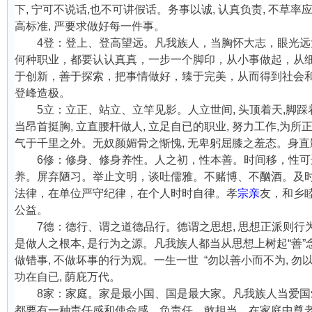
下
,
宁可不说话
,
也不可讲假话。务事以诚
,
认真负责
,
不草率
高标准
,
严要求做好每一件事。
4
登：登上、登高望远。凡我族人，当胸怀大志，眼光远
何种职业，都要认认真真，一步一个脚印，从小事做起，从
于创新，善于探索，把事情做好，臻于完美，从而得到社会
登峰造极。
5
立：立正、站立、立竿见影。人立世间
,
头顶着天
,
脚踩
当昂首挺胸
,
立直腰杆做人
,
立足自已的职业
,
努力工作
,
为所
气于千里之外。无奴颜媚骨之惭愧
,
无卑躬屈膝之羞态。身直
6
修：修身、修身养性。人之初，性本善。时间移，性可
养。屏弃陋习。举止文明，谈吐儒雅。不赌博、不酗酒。及
法律，在单位严守纪律，在个人时时自律。孝
宗亲
友，和乡
公益。
7
德：德行、谓之道德品行。德谓之思想
,
思想正派则行
是做人之根本
,
是行为之源。凡我族人都当从思想上树起
“
善
”
做错事
,
不做坏事的行为观。一生一世
“
勿以善小而不为
,
勿
功在自已
,
荫庇万代。
8
家：家庭。家是最小国、国是最大家。凡我族人当爱国
都要有一种责任感和使命感，负责任、敢担当。在家庭中尊