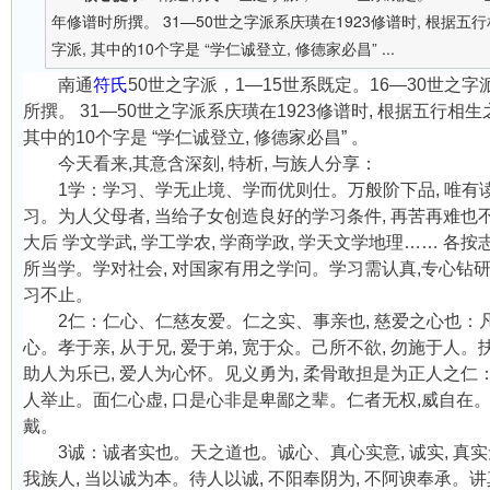
年修谱时所撰。 31—50世之字派系庆璜在1923修谱时, 根据
字派, 其中的10个字是 “学仁诚登立, 修德家必昌” ...
南通
符氏
50
世之字派，
1—15
世系既定。
16—30
世之字
所撰。
31—50
世之字派系庆璜在
1923
修谱时
,
根据五行相生
其中的
10
个字是
“
学仁诚登立
,
修德家必昌
”
。
今天看来
,
其意含深刻
,
特析
,
与族人分享：
1
学：学习、学无止境、学而优则仕。万般阶下品
,
唯有
习。为人父母者
,
当给子女创造良好的学习条件
,
再苦再难也
大后
学文学武
,
学工学农
,
学商学政
,
学天文学地理
……
各按
所当学。学对社会
,
对国家有用之学问。学习需认真
,
专心钻
习不止。
2
仁：仁心、仁慈友爱。仁之实、事亲也
,
慈爱之心也：
心。孝于亲
,
从于兄
,
爱于弟
,
宽于众。己所不欲
,
勿施于人。
助人为乐已
,
爱人为心怀。见义勇为
,
柔骨敢担是为正人之仁
人举止。面仁心虚
,
口是心非是卑鄙之辈。仁者无权
,
威自在
戴。
3
诚：诚者实也。天之道也。诚心、真心实意
,
诚实
,
真实
我族人
,
当以诚为本。待人以诚
,
不阳奉阴为
,
不阿谀奉承。讲