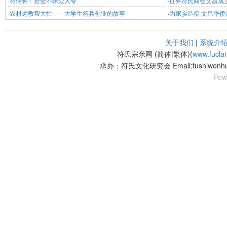
·
符儒蒋：拾金不昧众人夸
·
世界符氏商会文昌成
·
农村远教帮大忙——大学生符兵创业的故事
·
为家乡造福 文昌华
关于我们
|
系统介
符氏宗亲网 (简体|繁体)(
www.fucla
承办：符氏文化研究会 Email:fushiwenhu
Pow