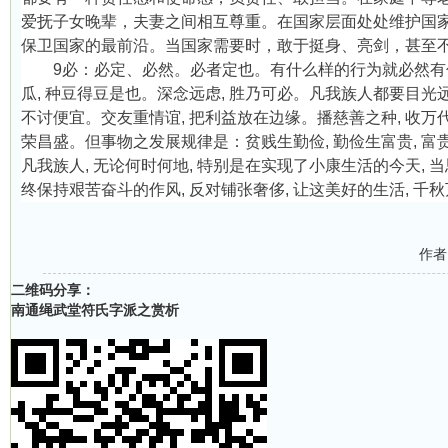
爱抚子女晚辈，夫妻之间相互尊重。在国家层面处处维护国
保卫国家的最前沿。当国家需要时，敢于挺身、亮剑，甚至
9
必：必定、必然。必者定也。有什么样的行为就必然有
瓜
,
种豆得豆是也。深念远虑
,
胜乃可必。凡我族人都要目光
不讨便宜。交友重情谊
,
把利益放在边缘。播慈善之种
,
收万
荣昌盛。但事物之发展规律是：贫贱生勤俭
,
勤俭生富贵
,
富
凡我族人
,
无论何时何地
,
特别是在实现了小康生活的今天
,
当
终保持艰苦奋斗的作风
,
反对铺张奢侈
,
让这美好的生活
,
千秋
作者
二维码分享：
南通绳武堂符氏字派之赏析