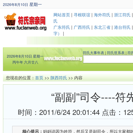
星期一
2026年8月10日
丙午年 六月廿八
网站首页
|
寻根联谊
|
海外符氏
|
浙江符氏
氏
广东符氏
|
广西符氏
|
东北三省
|
港台符氏
字）
|
符氏大事年表
|
符氏世系表
|
符
2026年8月10日
星期一
丙午年 六月廿八
您现在的位置：
首页
>>
陕西符氏
>> 内容
“副副”司令----符
时间：2011/6/24 20:01:44 点击：
12
核心提示：
妈妈说因为姓符，然后又是副司令，所以大家都叫他