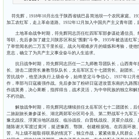
符先
辉
，
1918
年
10
月出生于陕西省镇巴县简池坝一个农民家庭。
19
加工农红军，走上革命道路。
1932
年
12
月加入中国共产主义青年团，
土地革命战争时期，符先辉同志历任红四军军部参谋处通信员、
等职，先后参加了建立川陕苏区和反“围剿”斗争。
1935
年被选送红军
了举世闻名的二万五千里长征。战火与艰难岁月的锻炼和考验，使他
意志，确立了为共产主义事业奋斗的人生追求。
抗日战争时期，符先辉同志历任一二九师教导团队长，山西青年
长、游击二团营长兼教导队队长，太岳军区五十七团营长、副团长、
苦抗战中，他坚决执行上级命令，始终坚定斗争信心。
1937
年
12
月
作，率部与日寇顽强作战。先后参加了粉碎日寇进攻晋东南的九路围
作战英勇，决心果断，指挥得当，战术灵活，为中华民族的独立和解
不朽功勋。
解放战争时期，符先辉同志继续担任太岳军区七十二团团长，后
二旅副旅长兼参谋长、湖北两郧军分区司令员、第二野战军十九军五
豫北战役、浮冀汾地区战役、临汾战役、白晋线战役、灵霍介战役、
随陈谢大军渡过黄河，挺进豫西、鄂陕、创建根据地。在四面环敌
苦、与上级不能取得联系的情况下，独立作战，紧紧依靠人民群众，