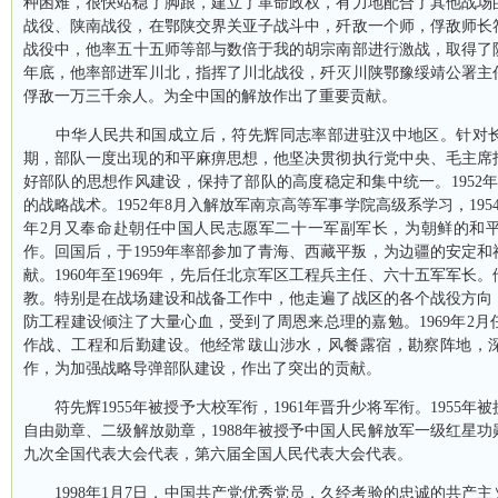
种困难，很快站稳了脚跟，建立了革命政权，有力地配合了其他战场
战役、陕南战役，在鄂陕交界关亚子战斗中，歼敌一个师，俘敌师长
战役中，他率五十五师等部与数倍于我的胡宗南部进行激战，取得了
年底，他率部进军川北，指挥了川北战役，歼灭川陕鄂豫绥靖公署主
俘敌一万三千余人。为全中国的解放作出了重要贡献。
中华人民共和国成立后，符先辉同志率部进驻汉中地区。针对长
期，部队一度出现的和平麻痹思想，他坚决贯彻执行党中央、毛主席
好部队的思想作风建设，保持了部队的高度稳定和集中统一。
1952
的战略战术。
1952
年
8
月入解放军南京高等军事学院高级系学习，
195
年
2
月又奉命赴朝任中国人民志愿军二十一军副军长，为朝鲜的和
作。回国后，于
1959
年率部参加了青海、西藏平叛，为边疆的安定和
献。
1960
年至
1969
年，先后任北京军区工程兵主任、六十五军军长。
教。特别是在战场建设和战备工作中，他走遍了战区的各个战役方向
防工程建设倾注了大量心血，受到了周恩来总理的嘉勉。
1969
年
2
月
作战、工程和后勤建设。他经常跋山涉水，风餐露宿，勘察阵地，
作，为加强战略导弹部队建设，作出了突出的贡献。
符先辉
1955
年被授予大校军衔，
1961
年晋升少将军衔。
1955
年被
自由勋章、二级解放勋章，
1988
年被授予中国人民解放军一级红星功
九次全国代表大会代表，第六届全国人民代表大会代表。
1998
年
1
月
7
日
，中国共产党优秀党员，久经考验的忠诚的共产主