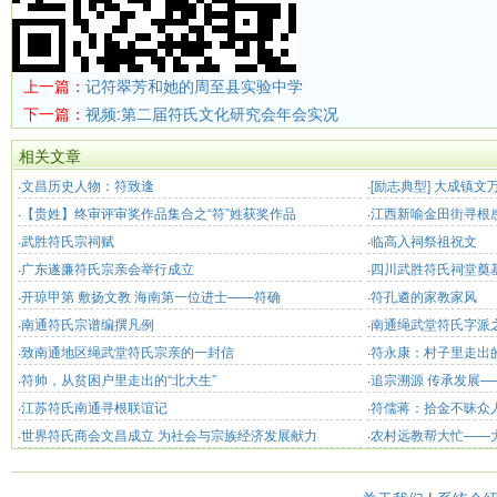
上一篇：
记符翠芳和她的周至县实验中学
下一篇：
视频:第二届符氏文化研究会年会实况
相关文章
·
文昌历史人物：符致逢
·
[励志典型] 大成镇
·
【贵姓】终审评审奖作品集合之“符”姓获奖作品
出务工 “靠双手我也
·
江西新喻金田街寻根
·
武胜符氏宗祠赋
·
临高入祠祭祖祝文
·
广东遂廉符氏宗亲会举行成立
·
四川武胜符氏祠堂奠
·
开琼甲第 敷扬文教 海南第一位进士——符确
·
符孔遴的家教家风
·
南通符氏宗谱编撰凡例
·
南通绳武堂符氏字派
·
致南通地区绳武堂符氏宗亲的一封信
·
符永康：村子里走出
·
符帅，从贫困户里走出的“北大生”
·
追宗溯源 传承发展—
·
江苏符氏南通寻根联谊记
·
符儒蒋：拾金不昧众
·
世界符氏商会文昌成立 为社会与宗族经济发展献力
·
农村远教帮大忙——