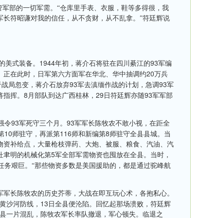
管军部的一切军需。“仓库里手表、衣服，鞋等多得很，我
军长符昭谦对我的信任，从不贪财，从不乱拿。”符廷辉说
1944
93
的美式装备。
年初，蒋介石将驻在四川綦江的
军编
20
。正在此时，日军第六方面军在华北、华中抽调约
万兵
93
93
于战局忽变，蒋介石放弃
军去滇缅作战的计划，急调
军
8
29
93
将指挥。
月部队到达广西桂林，
日符廷辉亦随
军军部
93
93
强令
军死守三个月。
军军长陈牧农不敢小视，在距全
10
116
8
第
师驻守，再派第
师和新编第
师驻守全县县城。当
物资补给点，大量枪枝弹药、大炮、被服、粮食、汽油、汽
5
杜聿明的机械化第
军全部军需物资也囤放在全县。当时，
任务艰巨。“那些物资多数是美国援助的，都是通过驼峰航
军军长陈牧农的历史芥蒂，大战在即互玩心术，各抱私心。
13
黄沙河防线，
日全县便沦陷。回忆起那场溃败，符廷辉
全县一片混乱，陈牧农军长率队撤退，军心顿失。临退之