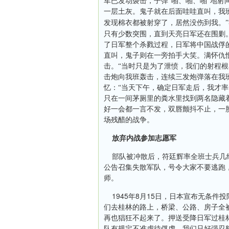
军已发动袭击，子弹“啪、啪、啪”地射
一层土灰。鬼子就在后面哇哇直叫，我
发现棉衣都被射穿了，居然没伤到我。
只有少数突围，直到天亮日军还在围剿
了日军整个杀戮过程，日军将中国战俘
直叫，鬼子则在一旁拍手大笑。满怀仇
击。“当时只是为了泄愤，我们的射程
击炮向我班轰击，连续三发炮弹落在我
忆：“当天下午，确定日军走后，我才
只在一间茅厕里的粪水里找到两名隐藏
好一会都一言不发，双唇颤抖不止，一
场残醋的战争。
放弃内战参加志愿军
部队被冲散后，符廷辉率全班士兵几
公告召集失散军队，号令大家不要逃跑
师。
1945
8
15
年
月
日
，日本宣布无条件投
们去桂林的路上，桥梁、公路、房子全
再也猖狂不起来了。押送受降日军过桂
队有规定不准虐
待俘虏，我们只好强忍