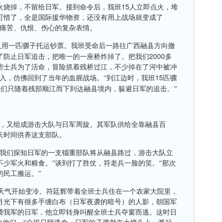
15
火烧掉，不留给日军。接到命令后，我班
人立即点火，堆
可惜了，全是国际援华物资，还没有用上战场就变成了
了痛苦、仇恨、伤心的复杂表情。
人用一匹骡子托运钞票。我班受命后一路往广西融县方向撤
2000
了防止日军追击，把唯一的一座桥炸掉了。把我们
多
些士兵为了活命，冒险抓着残桥过江，不少掉在了河中被冲
15
入，仿佛回到了当年的血腥战场。“到江边时，我班
匹骡
们只随着残部顺江而下到达融县境内，躲避日军的追击。”
，又组成游击大队与日军周旋。其军队供给全靠融县百
长时间供养这支部队。
“我们探知日军的一支锱重部队将从融县路过，游击大队立
不少军火和粮食。”谈到打了胜仗，符老兵一脸的笑。“那次
的民工搬运。”
天气开始变冷。符廷辉带着全班士兵住在一个农家大院里，
月光下有很多手缠白布（日军夜袭的暗号）的人影，朝国军
袭我军的日军，他立即转身叫醒全班士兵夺窗而逃。这时日