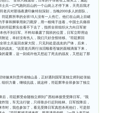
向他们。“全班只顾逃命，日军的子弹射在土墙头上，溅起
班士兵一口气跑到后山的一个山岗上才停下来，天亮后我才
2000
”符老兵对那场夜袭印象特别深刻，当晚
多人的部队，
15
。符廷辉所率的全班
人没有一人伤亡。他们在山岗上目睹
的手掌和脚掌用刺刀戳穿，用一根绳子连着，中国士兵痛得
恨的符廷辉实在看不下去了，指挥全班组织火力向日军射
根本伤不到日军。不料却暴露了我班的位置，日军立即用迫
班附近，幸好没有伤人，我们只好含恨转移。”符廷辉回
率全班士兵返回农家大院，只见到处是战友的尸体，后来，
着的战友。”说罢老兵两行浊泪顺着苍皱的面颊滴落下来，
脸的凝重，这一刻或许他又想起了死去的战友，又想起了那
经转辗来到贵州省独山县，正好遇到国军某独立师到处张贴
，组织力量，继续抗战，就这样，符廷辉率全班参加了独立
降后，符廷辉受命随独立师到广西桂林接受受降日军。“我
被炸毁，车无法行驶，只得靠步行赶到桂林。日军投降后，
林市时，我也参加了，看见受降日军真想杀死他们，可是部
怒火。”符廷辉越讲越来气，眼里满是怨恨。“一路上老百姓