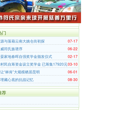
热门
起源与落藉云南大姚仓街初探
07-17
宣威符氏族谱序
06-22
村晏家地春晖自强奖学金颁发仪式
02-17
村民自筹资金设立奖学金 已筹集17920元
03-10
让“林肯”大规模栖居昆明
06-01
辉埋藏心底的抗战记忆
08-30
推荐