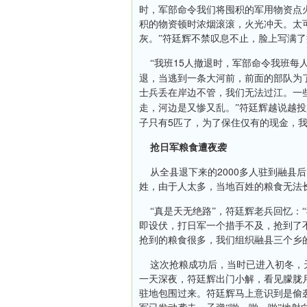
时，军部命令我们将囤积的军用物资点
积的物资顿时浓烟滚滚，火光冲天。太
灰。”符廷辉不禁叹息不止，脸上写满
15
“我班
人撤退时，军部命令我班每
退，当逃到一条大河前，前面的部队为
士兵丢在岸边不管，我们无法过江。一
走，河边是又惨又乱。”符廷辉越说越投
5
子只有
匹了，为了保住仅有的现金，我
抢日军粮食遭夜袭
2000
从全县退下来的
多人驻到融县后
姓，由于人太多，当地百姓的粮食无法
“真是天无绝路”，符廷辉老兵回忆：
即设伏，打日军一个措手不及，抢到了
抢到的粮食很多，我们组织融县三个乡
这次抢粮成功后，当时已进入初冬，
一天深夜，符廷辉出门小解，看见朦胧
驻地包围过来。符廷辉马上意识到是偷