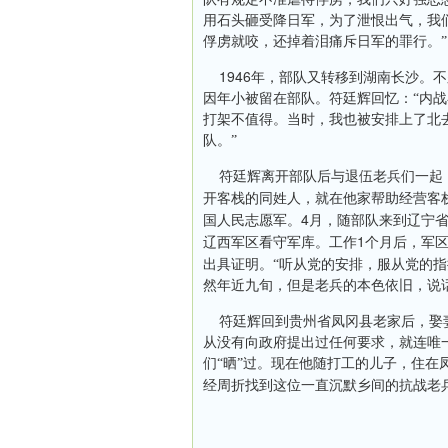
用石头砸受降日军，为了泄恨出气，我
俘虏就咬，还掉着泪痛斥日军的罪行。”
1946
年，部队又转移到湖南长沙。不
因年小被留在部队。符廷辉回忆：“内
打架不值得。当时，我也被安排上了北
队。”
符廷辉离开部队后与退伍老兵们一起
开客栈的同姓人，就在他家帮助经营客
4
国人民志愿军。
月，随部队来到辽宁
1
辽西军区看守军库。工作
个月后，军
出具证明。“听从党的安排，服从党的
然年近九旬，但是老兵的本色依旧，说
符廷辉回到贵州省凤冈县老家后，娶
从没有向政府提出过任何要求，就连唯
们“晒”过。现在他随打工的儿子，住
经周折找到这位一直沉默乡间的抗战老