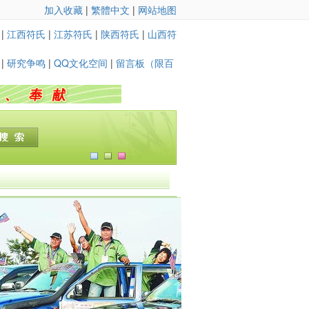
加入收藏
|
繁體中文
|
网站地图
|
江西符氏
|
江苏符氏
|
陕西符氏
|
山西符
|
研究争鸣
|
QQ文化空间
|
留言板（限百