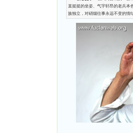
直挺挺的坐姿、气宇轩昂的老兵本
族独立，对硝烟往事永远不变的情结…