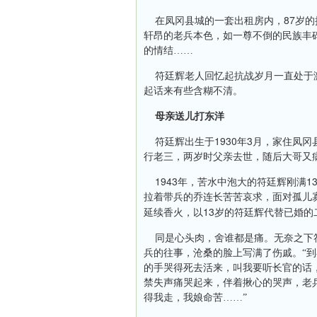
87
在凤冈县城的一套出租房内，
岁的
轩昂的老兵本色，如一尊不倒的民族丰
的情结……
符廷辉老人回忆起抗战岁月一直处于
起话来有些含糊不清。
母亲送儿打东洋
1930
3
符廷辉出生于
年
月，家住凤冈
行老三，两岁时父亲去世，随后大哥又
1943
1
年，苦水中泡大的符廷辉刚满
拉着带兵的乔连长苦苦哀求，面对孤儿
13
延续香火，以
岁的符廷辉代替已婚的
同是心头肉，舍谁都是痛。无奈之下
兵的往事，沧桑的脸上写满了伤戚。“
的手哭得死去活来，叫我要听长官的话
禁失声痛哭起来，伴着揪心的哭声，老
得我走，我娘命苦……”