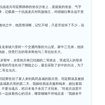
抗战老兵符廷辉静静的坐在沙发上，直挺挺的坐姿、气宇
碑，记载着一个抗战老兵对民族独立，对硝烟往事永远不变
激动之中，他思维清晰，记忆不错，只是牙齿掉了不少，说
县龙泉镇六里村一个交通闭塞的大山里。家中三兄弟，他排
病故，倍受打击的母亲将他与二哥拉扯长大。
3
岁那年，乡里抓兵将已结婚的二哥抓走，哭成泪人的母亲
寡母的乔连长动了恻隐之心，最后采取了折中的办法，为了
二哥去当兵。
符廷辉告别了家人来到凤冈县城的新兵营。符廷辉谈及被抓
到县城新兵营的第二天，我娘给我送衣服和钱来，娘拉着我
，不要当逃兵，把日本鬼子杀完了才回来。”符老兵说罢不
兵一边抹着伤心的泪水，嘴里喃喃不停地念道：“我娘舍不