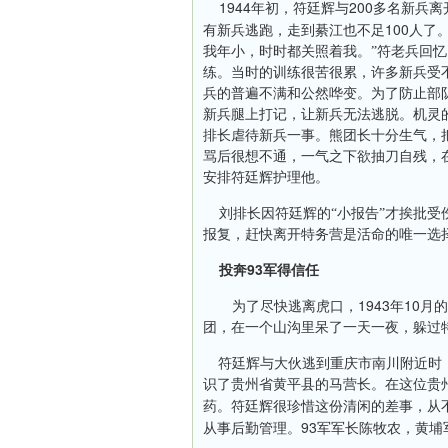
1944
200
年初，符廷辉与
多名新兵离
100
有新兵逃跑，走到綦江也不足
人了
我年小，时时都关照着我。”符老兵回
练。当时的训练很苦很累，许多新兵受
兵的普遍不满和公然哗变。为了防止部
新兵腿上打记，让新兵无法逃脱。机灵
排长虐待新兵一事。熊团长十分生气，
骂后很想不通，一气之下欲抽刀自残，
安排符廷辉护理他。
刘排长因符廷辉的“小报告”才挨批
报复，赶快离开特务营是活命的唯一选
93
投奔
军得信任
1943
10
为了尽快逃离虎口，
年
月的
团，在一个山沟里呆了一天一夜，躲过
符廷辉与大伙逃到重庆市南川附近时
识了贵州省黄平县的马营长。在这位贵
药。符廷辉很珍惜这份清闲的差事，从
93
从事后勤管理。
军军长陈牧农，黄埔