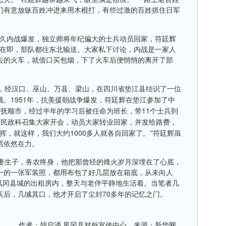
们有意放纵百姓冲进来用木棍打，有些过激的百姓抓住日军
久内战爆发，独立师将年纪偏大的士兵动员回家，符廷辉
战在即，部队都往东北输送。大家私下讨论，内战是一家人
去的火车，就借口买包烟，下了火车后便悄悄的离开了部
，经汉口、巫山、万县、梁山，在四川省垫江县结识了一位
1951
栈。
年，抗美援朝战争爆发，符廷辉在垫江参加了中
11
省抚顺市，经过半年的学习后被任命为班长，带
个士兵到
区民政科召集大家开会，动员大家转业回家，并发给路费，
1000
指挥，就这样，我们大约
多人就各自回家了。”符廷辉虽
话依然在力。
妻生子，务农终身，他把那曾经的烽火岁月深埋在了心底，
一的一张军装照，都用布包了好几层放在箱底，从未向人
在凤冈县城的出租房内，整天与老伴平静地生活着。当笔者几
70
兵后，几缄其口，他才开启了尘封
多年的记忆之门。
作者：胡启涌 凤冈县对外宣传中心 来源：新华网