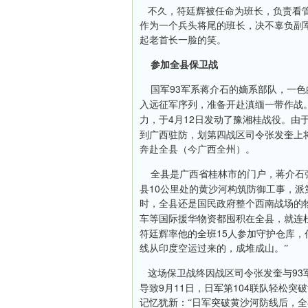
不久，符廷辉被任命为班长，负责看
作为一个兵头将尾的班长，决不辜负副
起老首长一脸的笑。
参加全县保卫战
93
国军
军系蒋介石的嫡系部队，一色
入远征军序列，准备开赴滇缅一带作战
4
12
力，于
月
日
发动了豫湘桂战役。由
到广西驻防，划第四战区司令张发奎上
奔赴全县（今广西全州）。
全县是广西省桂林市的门户，蒋介石
10
县
公里处的黄沙河构筑防御工事，派
时，全县还是国民政府整个西南战场的
车等国际援华物资都囤积在全县，就连
15
符廷辉率他的全班
人参加守护仓库，
线从印度空运过来的，成堆成山。”
93
这场保卫战终因战区司令张发奎与
9
11
104
导致
月
日
，日军第
联队轻松突破
记忆犹新：“日军突破黄沙河防线后，