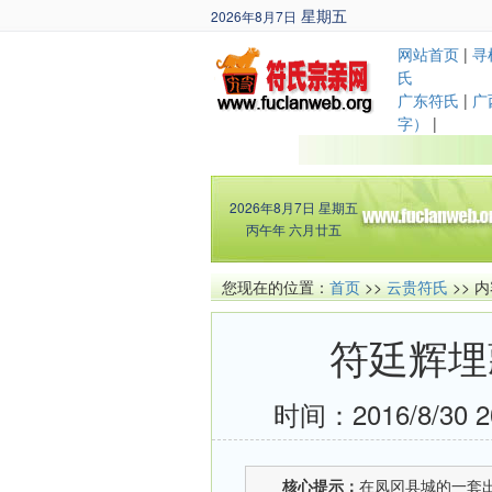
星期五
2026年8月7日
丙午年 六月廿五
网站首页
|
寻
氏
广东符氏
|
广
字）
|
2026年8月7日
星期五
丙午年 六月廿五
您现在的位置：
首页
>>
云贵符氏
>> 
符廷辉埋
时间：2016/8/30 2
核心提示：
在凤冈县城的一套