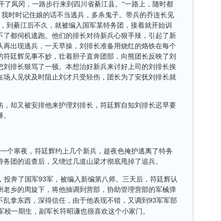
开了凤冈，一路步行来到四川省綦江县。“一路上，随时都
。我时时记住娘的话不当逃兵，多杀鬼子。带兵的乔连长见
忆，到綦江后不久，就被编入国军某特务团，接着就开始训
不了都伺机逃跑。他们的排长对待新兵心狠手辣，引起了新
队再出现逃兵，一天早操，刘排长准备用烧红的烙铁在每个
的符廷辉见事不妙，壮着胆子直奔团部，向熊团长反映了刘
把刘排长狠骂了一顿。本想治好新兵来讨好上司的刘排长挨
在场人见状及时阻止刘才只受轻伤，团长为了安抚刘排长就
受伤，却又被安排他来护理刘排长，符廷辉自知刘排长迟早要
择。
一个寒夜，符廷辉约上几个新兵，趁夜色掩护逃离了特务
特务团的追查后，又绕过几道山梁才彻底甩掉了追兵。
93
，投奔了国军
军，被编入新编第八师。三天后，符廷辉认
州老乡的周旋下，将他抽调到营部，协助管理营部的军械弹
93
不乱拿东西，深得信任，由于他表现不错，又调到
军军部
军校一期生，副军长符昭谦也很喜欢这个小家门。