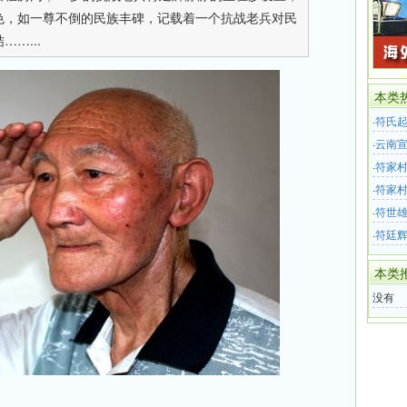
色，如一尊不倒的民族丰碑，记载着一个抗战老兵对民
…...
本类
·
符氏
·
云南
·
符家
·
符家村
·
符世雄
·
符廷
本类
没有