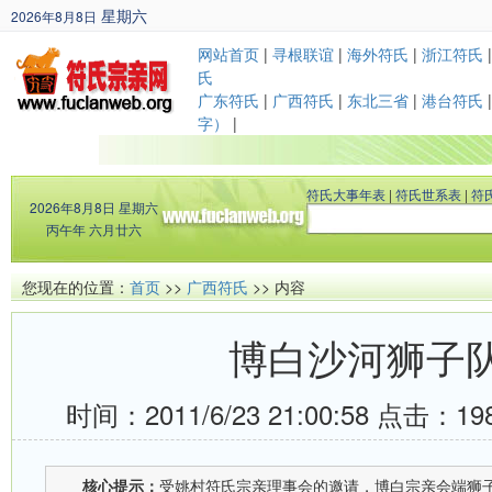
星期六
2026年8月8日
丙午年 六月廿六
网站首页
|
寻根联谊
|
海外符氏
|
浙江符氏
氏
广东符氏
|
广西符氏
|
东北三省
|
港台符氏
字）
|
符氏大事年表
|
符氏世系表
|
符
2026年8月8日
星期六
丙午年 六月廿六
您现在的位置：
首页
>>
广西符氏
>> 内容
博白沙河狮子
时间：2011/6/23 21:00:58 点击：
19
核心提示：
受姚村符氏宗亲理事会的邀请，博白宗亲会端狮