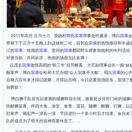
2011年农历 正月十六 受姚村
符氏
宗亲
理事会的邀请，博白
宗亲
带领下于正月十五晚上到达姚村二社，得到众
宗亲
的热情接待和丰盛
江的
宗亲
、徐闻的
宗亲
、雷州的
宗亲
都同时出席参加姚村的年列活动
对酒当歌，共同欢庆，热闹的场面无比欢腾！
以茂名
宗亲
激情高唱的“盼三年”拉开帷幕，大艺副理事会长一曲“妹
般掌声，博白
宗亲
征松和大艺合唱“众人划浆开大船”，唱出
宗亲
的心
后裔几百年来才得以团聚，才得以共鸣，今日必要加强联系，加强了
创辉煌！
博白狮子队首先以黄塘的绒狮阵容出现，接着是沙河对门岭的绒狮
统献狮采青、拜四大角、游堂、食青、莲花、睡狮、醒狮、打狮，以
烈掌声，喝彩声一浪高一浪，节目进行一个多小时后才结束。余兴未
队的成员为了明天的迎神而要休息了... ...