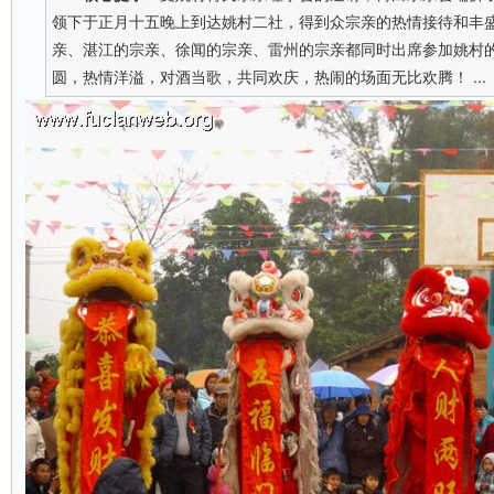
领下于正月十五晚上到达姚村二社，得到众宗亲的热情接待和丰
亲、湛江的宗亲、徐闻的宗亲、雷州的宗亲都同时出席参加姚村
圆，热情洋溢，对酒当歌，共同欢庆，热闹的场面无比欢腾！ ...