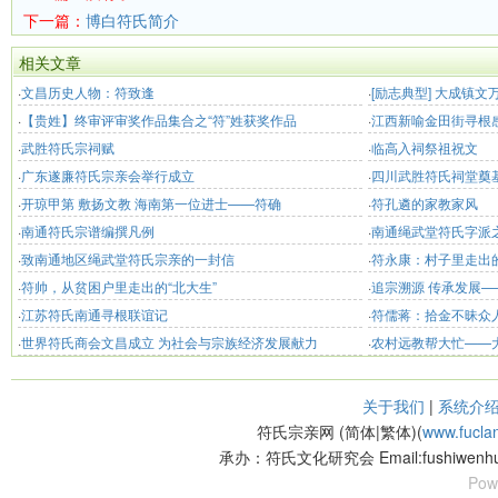
下一篇：
博白符氏简介
相关文章
·
文昌历史人物：符致逢
·
[励志典型] 大成镇
·
【贵姓】终审评审奖作品集合之“符”姓获奖作品
出务工 “靠双手我也
·
江西新喻金田街寻根
·
武胜符氏宗祠赋
·
临高入祠祭祖祝文
·
广东遂廉符氏宗亲会举行成立
·
四川武胜符氏祠堂奠
·
开琼甲第 敷扬文教 海南第一位进士——符确
·
符孔遴的家教家风
·
南通符氏宗谱编撰凡例
·
南通绳武堂符氏字派
·
致南通地区绳武堂符氏宗亲的一封信
·
符永康：村子里走出
·
符帅，从贫困户里走出的“北大生”
·
追宗溯源 传承发展—
·
江苏符氏南通寻根联谊记
·
符儒蒋：拾金不昧众
·
世界符氏商会文昌成立 为社会与宗族经济发展献力
·
农村远教帮大忙——
关于我们
|
系统介
符氏宗亲网 (简体|繁体)(
www.fucla
承办：符氏文化研究会 Email:fushiwenhu
Pow