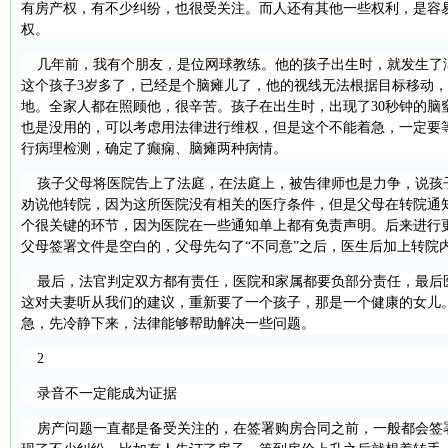
有房产权，有不少纠纷，也很受关注。而人还有其他一些权利，是容
权。
几年前，我有个朋友，是位网球教练。他的孩子出生时，就发生了
这个孩子
3
岁多了，已经是个脑瘫儿了，他的视线无法根据目标移动，
地。全家人都在照顾他，很辛苦。孩子在出生时，出现了
30
秒钟的脑
也是没用的，可以考虑用法律进行维权，但是这个不能着急，一定要
行病理检测，确定了癫痫、脑瘫两种病情。
孩子父母将医院告上了法庭，在法庭上，被告律师也是力争，说孩
劝说他转院，因为这所医院没有相关的医疗条件，但是父母在转院通
个很关键的环节，因为医院在一些通知单上都有免责声明。后来进行
父母签署文件是空白的，父母先勾了“不同意”之后，医生后加上转院
最后，法官判定双方都有责任，医院和家属都要负部分责任，最后
这对夫妻听从我们的建议，重新要了一个孩子，那是一个健康的女儿
急，先冷静下来，法律能够帮助解决一些问题。
2
录音不一定能成为证据
房产问题一直都是备受关注的，在签署购房合同之前，一般都会签