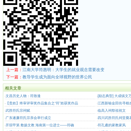
上一篇：
江南大学符惠明：大学生的就业观念需要改变
下一篇：
教导学生成为面向全球视野的世界公民
相关文章
·
文昌历史人物：符致逢
·
[励志典型] 大成镇
·
【贵姓】终审评审奖作品集合之“符”姓获奖作品
出务工 “靠双手我也
·
江西新喻金田街寻根
·
武胜符氏宗祠赋
·
临高入祠祭祖祝文
·
广东遂廉符氏宗亲会举行成立
·
四川武胜符氏祠堂奠
·
开琼甲第 敷扬文教 海南第一位进士——符确
·
符孔遴的家教家风