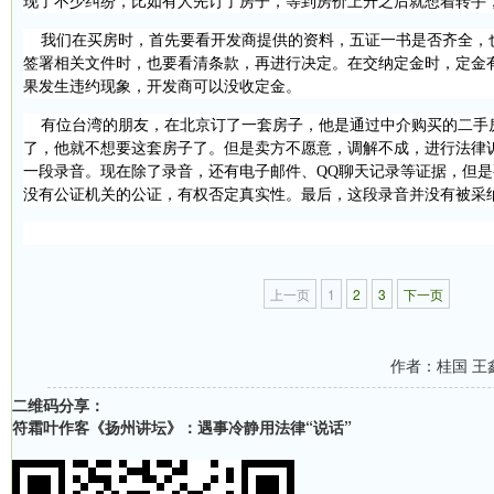
现了不少纠纷，比如有人先订了房子，等到房价上升之后就想着转手
我们在买房时，首先要看开发商提供的资料，五证一书是否齐全，
签署相关文件时，也要看清条款，再进行决定。在交纳定金时，定金
果发生违约现象，开发商可以没收定金。
有位台湾的朋友，在北京订了一套房子，他是通过中介购买的二手
了，他就不想要这套房子了。但是卖方不愿意，调解不成，进行法律
一段录音。现在除了录音，还有电子邮件、
QQ
聊天记录等证据，但是
没有公证机关的公证，有权否定真实性。最后，这段录音并没有被采
上一页
1
2
3
下一页
作者：桂国 王
二维码分享：
符霜叶作客《扬州讲坛》：遇事冷静用法律“说话”