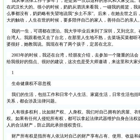
我从事法律工作十多年了，还是第一次以这样的形式和大家交流。
在武汉长大的。很小的时候，奶奶从泗洪来看我，一碰我的摇篮，我
么事都没有，奶奶略有失望地说我“乡土不亲”。后来，在她去世之后
大的触动，人生在世的时候，要多陪伴自己的家人，善待自己的亲人
我的一生，可谓都在漂泊。我大学毕业后来到了深圳，又到北京。
台湾人。我跟着他又去了台北，在那里人生地不熟，去菜场买菜都听
婆很好，她教我说。我现在有了两个孩子，定居在北京。
2003
年的时候，我还在台湾，经朋友介绍，去参加一个隆重的法会
给我很好的指点、很好的建议，这次也是受大师邀请，来这里和大家
1
生命健康权不容忽视
我们的生活，包括工作和日常个人生活、家庭生活，日常生活包括
关系，都会涉及法律问题。
人有很多权利，比如财产权、人身权。我们对自己拥有的房屋、衣
权。如果有任何人侵犯所有权，都可以拿起法律武器维护自身合法权
人的合法财产，防止因此承担侵权责任。
财产所有权是指所有人依法对自己的财产享有占有、使用、收益和