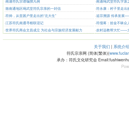
·
南通符氏宗谱编撰凡例
·
南通绳武堂符氏字派
·
致南通地区绳武堂符氏宗亲的一封信
·
符永康：村子里走出
·
符帅，从贫困户里走出的“北大生”
·
追宗溯源 传承发展—
·
江苏符氏南通寻根联谊记
·
符儒蒋：拾金不昧众
·
世界符氏商会文昌成立 为社会与宗族经济发展献力
·
农村远教帮大忙——
关于我们
|
系统介
符氏宗亲网 (简体|繁体)(
www.fucla
承办：符氏文化研究会 Email:fushiwenhu
Pow