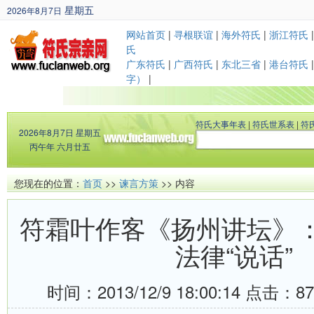
星期五
2026年8月7日
丙午年 六月廿五
网站首页
|
寻根联谊
|
海外符氏
|
浙江符氏
氏
广东符氏
|
广西符氏
|
东北三省
|
港台符氏
字）
|
符氏大事年表
|
符氏世系表
|
符
2026年8月7日
星期五
丙午年 六月廿五
您现在的位置：
首页
>>
谏言方策
>> 内容
符霜叶作客《扬州讲坛》
法律“说话”
时间：2013/12/9 18:00:14 点击：
8