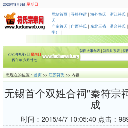
星期日
2026年8月9日
丙午年 六月廿七
网站首页
|
寻根联谊
|
海外符氏
|
浙江符氏
氏
广东符氏
|
广西符氏
|
东北三省
|
港台符氏
字）
|
符氏大事年表
|
符氏世系表
|
符
2026年8月9日
星期日
丙午年 六月廿七
您现在的位置：
首页
>>
江苏符氏
>> 内容
无锡首个双姓合祠"秦符宗
成
时间：2015/4/7 10:05:40 点击：
98