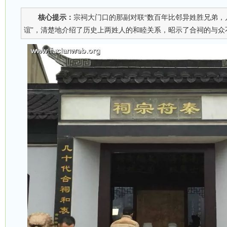
核心提示：
宗祠大门口的那副对联“数百年比邻异姓胜兄弟，
谊”，清楚地介绍了历史上两姓人的和睦关系，昭示了合祠的与众不同