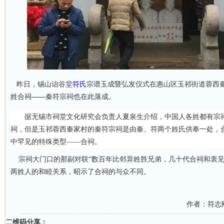
昨日，锡山诒谷堂
符氏
宗谱玉成暨弘发仪式在惠山区玉祁街道蓉西
姓合祠——秦符宗祠也在此落成。
据无锡市祠堂文化研究会负责人夏泉生介绍，中国人各姓都有宗祠
祠，但是玉祁蓉西秦家村的秦符宗祠是由秦、符两个姓氏供奉一处，
中罕见的特殊类型——合祠。
宗祠大门口的那副对联“数百年比邻异姓胜兄弟，几十代合祠和衷见
两姓人的和睦关系，昭示了合祠的与众不同。
作者：符志
二维码分享：