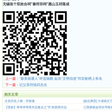
无锡首个双姓合祠"秦符宗祠"惠山玉祁落成
上一篇：
“最美南通人”评选揭晓 如东“文明信使”符宏彬榜上有名
下一篇：
记父亲符恼武先生
相关文章
·
文昌历史人物：符致逢
·
[励志典型] 大成镇
·
【贵姓】终审评审奖作品集合之“符”姓获奖作品
出务工 “靠双手我也
·
江西新喻金田街寻根