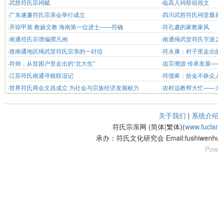
·
武胜符氏宗祠赋
·
临高入祠祭祖祝文
·
广东遂廉符氏宗亲会举行成立
·
四川武胜符氏祠堂奠
·
开琼甲第 敷扬文教 海南第一位进士——符确
·
符孔遴的家教家风
·
南通符氏宗谱编撰凡例
·
南通绳武堂符氏字派
·
致南通地区绳武堂符氏宗亲的一封信
·
符永康：村子里走出
·
符帅，从贫困户里走出的“北大生”
·
追宗溯源 传承发展—
·
江苏符氏南通寻根联谊记
·
符儒蒋：拾金不昧众
·
世界符氏商会文昌成立 为社会与宗族经济发展献力
·
农村远教帮大忙——
关于我们
|
系统介
符氏宗亲网 (简体|繁体)(
www.fucla
承办：符氏文化研究会 Email:fushiwenhu
Pow