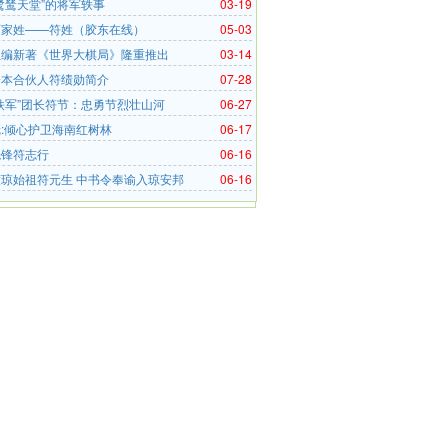
鹭鸶天堂”的将军轶事
03-19
百家姓——符姓（胶东在线）
05-03
主编新著《世界大棋局》隆重推出
03-14
资本合伙人符绩勋简介
07-28
铁军”团长符节：忠勇节烈壮山河
06-27
:倾心护卫海南红树林
06-17
先锋符志行
06-16
琼始祖符元生 中书令奉谕入琼安邦
06-16