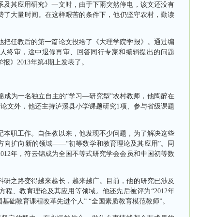
及其应用研究》一文时，由于下雨突然停电，该文还没有
费了大量时间。在这样艰苦的条件下，他仍坚守农村，勤读
他把任教后的第一篇论文投给了《大理学院学报》。通过编
人终审，途中退修再审、回答同行专家和编辑提出的问题
学报》
2013
年第
4
期上发表了。
为一名独立自主的“学习—研究型”农村教师，他陶醉在
术论文外，他还主持泸溪县小学课题研究
1
项、参与省级课题
本职工作。自任教以来，他发现不少问题，为了解决这些
方向扩向新的领域——“初等数学和教育理论及其应用”。同
2012
年，符云锦成为全国不等式研究学会会员和中国初等数
研之路变得越来越长，越来越广。目前，他的研究已涉及
方程、教育理论及其应用等领域。他还先后被评为“
2012
年
国基础教育课程改革先进个人” “全国素质教育模范教师”。