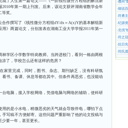
成了人生第一篇论文——《一阶线性微分方程组的解法新
·
儋州“
报
2010
年第一期上刊发。后来，该论文获评湖南省数学会年
·
细说
二等奖。
·
符勇
·
纪源
合作撰写了《线性微分方程组
dY/dx
＝
A(x)Y
的基本解组新
应用》两篇论文，分别发表在湖南工业大学学报
2011
年第一
·
北伐“
·
符之冠
·
抗日
·
符氏渡
林学区小学数学特岗教师。当跨进校门，看到一栋由两根
始凉了，学校怎么还有这样的危房？
家里完成，同时，图书、杂志、期刊缺乏，没有科研氛
、看书、备课、休息等都在其中。但条件再恶劣，也没能动
一台电脑，接入学校网络，凭借电脑与网络的辅助，使科研
用的是小水电，稍微恶劣的天气就会导致停电，哪怕下点
，手写稿不方便邮寄。这些问题严重影响了他的论文投稿与
至少要一年，甚至更长。