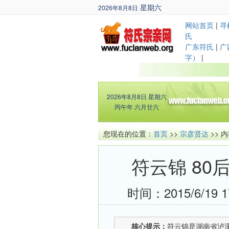
星期六
2026年8月8日
丙午年 六月廿六
网站首页
|
寻
氏
广东符氏
|
广
字）
|
2026年8月8日
星期六
丙午年 六月廿六
您现在的位置：
首页
>>
宗彦贤达
>> 
符云锦 8
时间：2015/6/19 1
核心提示：
符云锦是湖南省泸溪