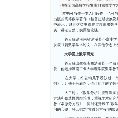
他在全国高校学报发表11篇数学学术
“本书可当作一本入门读物，也可
出版的高等数学著作《拉普拉斯变换及
中表示，以往这类书都在过度追求数学
实，讲法自然，实用性较强。
符云锦是湖南省泸溪县小章小学
发表
11
篇数学学术论文，在其他杂志上
大学爱上数学研究
符云锦出生在湘西泸溪县一个贫困
爱，他选择湖南工业大学理学院数学教
在大学，符云锦几乎没缺过一节
何》，让他十分着迷，也让他了解了数
大二时，《数学分析》授课教师
方法和创造性思维培养，重视学术研究
教《常微分方程》，同时还开设了“数
习的心得，符云锦对“常微分方程”的知