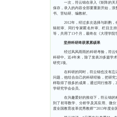
一次，符云锦在录入《矩阵的关系
保存，录入的内容全部要重新开始，浪
书、苦钻研、编教材。
2012
年，经过多次选择与斟酌，
辑初审、同行专家匿名外审、栏目主持
等，共用了
13
个月，最终在《大理学院
坚持科研终获累累硕果
经过风风雨雨的科研考验，符云锦成
科研中。近
4
年来，除了发表
20
多篇学
研究
1
项。
在科研的同时，符云锦也没有忘记
问题，他结合自己的科研经验，把研究
样取得了很多的成果，通过同行推荐，
学研究学会会员。
在兴趣爱好的推动下，符云锦的科
到了初等数学、分析学及其应用、微分
度全国教育改革优秀教师”“
2013
年度全