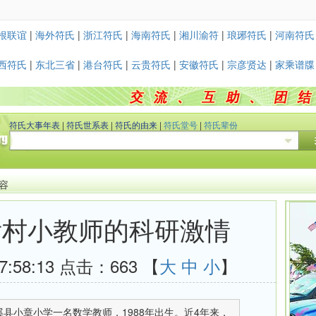
根联谊
|
海外符氏
|
浙江符氏
|
海南符氏
|
湘川渝符
|
琅琊符氏
|
河南符氏
西符氏
|
东北三省
|
港台符氏
|
云贵符氏
|
安徽符氏
|
宗彦贤达
|
家乘谱牒
符氏大事年表
|
符氏世系表
|
符氏的由来
|
符氏堂号
|
符氏辈份
内容
0后村小教师的科研激情
7:58:13 点击：
663 【
大
中
小
】
县小章小学一名数学教师，1988年出生。近4年来，