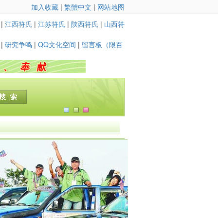
加入收藏
|
繁體中文
|
网站地图
|
江西符氏
|
江苏符氏
|
陕西符氏
|
山西符
|
研究争鸣
|
QQ文化空间
|
留言板（限百