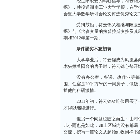
经过阳凌云的精心指导，符云锦完
探》，并投送湖南工业大学学报，在学
会暨大学数学研讨会论文评选优秀论文
受到鼓励，符云锦又相继与阳凌云
探》与《含参变量的拉普拉斯变换及其
期和
2012
年第一期。
条件恶劣不忘初衷
大学毕业后，符云锦成为凤凰县两
木头撑着阳台的房子时，符云锦心都开
没有办公室，备课、改作业等都在
围。住宿是
20
平方米
的一间房子，做饭
摇他的科研激情。
2011
年初，符云锦省吃俭用买了
才得以继续进行。
但另一个问题也随之而生：山村使
儿小雨也是如此，加上区域内没有邮局
交流，撰写一篇论文从起始到收到样书