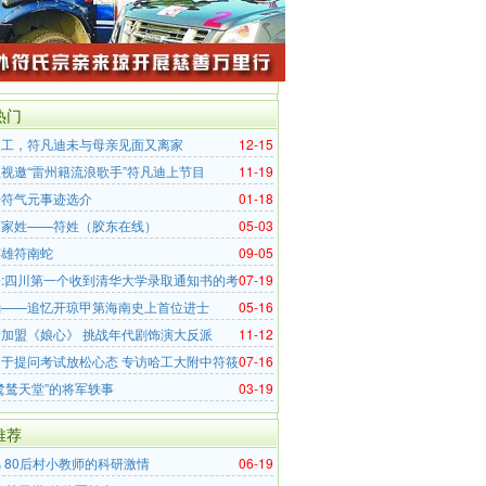
热门
义工，符凡迪未与母亲见面又离家
12-15
视邀“雷州籍流浪歌手”符凡迪上节目
11-19
丹符气元事迹选介
01-18
百家姓——符姓（胶东在线）
05-03
英雄符南蛇
09-05
:四川第一个收到清华大学录取通知书的考
07-19
确——追忆开琼甲第海南史上首位进士
05-16
加盟《娘心》 挑战年代剧饰演大反派
11-12
于提问考试放松心态 专访哈工大附中符筱
07-16
鹭鸶天堂”的将军轶事
03-19
推荐
 80后村小教师的科研激情
06-19