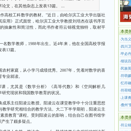
论文，在其他杂志上发表13篇。 ...
当作高校工科数学的教材。”近日，由哈尔滨工业大学出版社
其应用》正式面世，哈尔滨工业大学教授刘培杰在该书序言
的抽象性和简洁性，而此书作者符云锦视觉独特，取材平
本类
·
为当
一名数学教师，
1988
年出生。近
4
年来，他在全国高校学报
·
四川卫
发表
13
篇。
·
甲必
·
细说
·
民族
农村家庭，从小学习成绩优秀。
2007
年，凭着对数学的喜
·
符萌媛
育专业就读。
生
·
忆符
课，尤其是《数学分析》《高等代数》和《空间解析几
·
符荷晴
学研究现状和我国数学教育的状况。
·
上课勇
换成系主
任阳凌云
教授。阳凌云在课堂教学中十分注重思想
·
儋州“
与教学研究相结合的教学方法。大二下半学期初，阳凌云主
学素质教育”课程。受到阳凌云的影响，结合自己在图书馆学
本类
识产生了颇多疑点。
·
符云锦