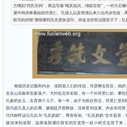
方镌刻“符氏宗祠”，两边写着“绳其祖武，绵邸百世”，一对大石
屋中间供奉着始祖符景仁、孔儒人以及明清以来八位内乡先祖，
欧写的对联“溯琅琊符氏先贤执玺印，持金戈经世治国安天下；忆宛
根据历史记载和内乡、洛阳老人们的传说，符彦卿去世后，他的
支在山东曲阜安家落户。大约在北宋末期，有一个叫符景仁的，秉性
孔家的女儿，生育两个儿子。有一年，由于为权奸所忌，符景仁受到
因为是孔圣人的后裔，被朝廷开恩释放，没有受到连累。内乡东符营
代代称呼这位孔氏为“孔氏奶奶”，尊崇有加。“孔氏奶奶”含辛茹苦
跋涉来到洛阳，选择洛阳通往西安的官道旁一处小村庄定居下来