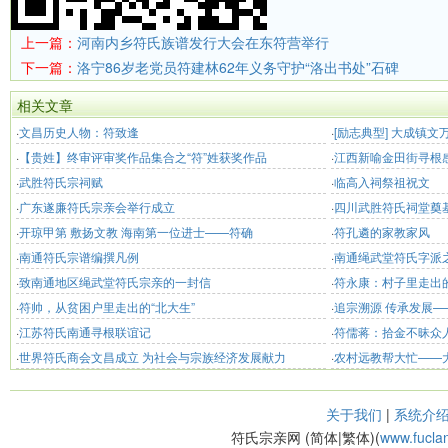
上一篇：
河南内乡符氏族谱发行大会在东符营举行
下一篇：
洛宁86岁老党员符建林62年义务守护“洛出书处”石碑
相关文章
·
文昌历史人物：符致逢
·
[励志典型] 大成镇
·
【贵姓】终审评审奖作品集合之“符”姓获奖作品
出务工 “靠双手我也
·
江西新喻金田街寻根
·
武胜符氏宗祠赋
·
临高入祠祭祖祝文
·
广东遂廉符氏宗亲会举行成立
·
四川武胜符氏祠堂奠
·
开琼甲第 敷扬文教 海南第一位进士——符确
·
符孔遴的家教家风
·
南通符氏宗谱编撰凡例
·
南通绳武堂符氏字派
·
致南通地区绳武堂符氏宗亲的一封信
·
符永康：村子里走出
·
符帅，从贫困户里走出的“北大生”
·
追宗溯源 传承发展—
·
江苏符氏南通寻根联谊记
·
符儒蒋：拾金不昧众
·
世界符氏商会文昌成立 为社会与宗族经济发展献力
·
农村远教帮大忙——
关于我们
|
系统介
符氏宗亲网 (简体|繁体)(
www.fucla