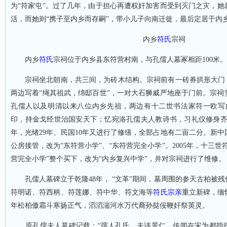
为“符家屯”。
过了几年，由于担心再遭权奸加害而受到灭门之灾，她
活，而她则“携子至内乡而存嗣”，带小儿子向南迁徙，最后定居于内
内乡
符氏
宗祠
内乡
符氏
宗祠位于内乡县东符营村南，与孔儒人墓冢相距
100
米
。
宗祠坐北朝南，共三间，为砖木结构。宗祠前有一砖券拱形大门
两边写着“绳其祖武，绵邸百世”，一对大石狮威严地座于门前。宗祠
孔儒人以及明清以来八位内乡先祖，两边有十二世书法家符一欧写
印，持金戈经世治国安天下；忆宛洛
孔儒
夫人教诗书，习礼仪修身齐
年，光绪
29
年、民国
10
年又进行了修缮，全部占地有二亩二分。新中
公房接管，改为“东符营小学”、“东符营完全小学”。
2005
年，十三世
营完全小学”整个买下，改为“内乡复兴中学”，并对宗祠进行了维修。
孔儒人墓碑立于乾隆
48
年， “文革”期间
，墓周围的参天古柏被残
符明诺、
符西柄、符莲娜、符中华、符文海等
符氏
宗亲
重立新碑，缅
年松柏傲霜斗寒扬正气，滔滔湍河水万代裔孙挞佞鞭奸祭英灵。
原
孔儒
夫人墓碑记载：“
孺人孔氏，夫讳景仁，传闻在宋为都指