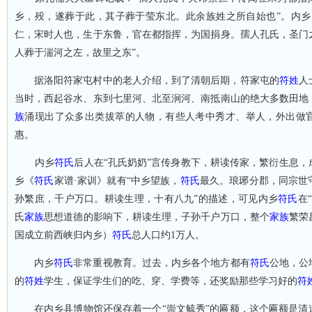
乡，殁，遂葬于此，其子葬于莹东北。此余族姓之所自始也”。内乡
仁，宋时人也，生于东鲁，官在都指挥，为国捐身。孺人孔氏，圣门
人葬于湍河之左，故里之东”。
据洛阳符家屯村中的老人介绍，到了清朝后期，符家屯的
符姓
人
当时，西起谷水、东到七里河、北至涧河、南抵南山的绝大多数田地
族
涌现出了众多出类拔萃的人物，有些人考中秀才、举人，外出做
惠。
内乡
符氏
后人在“孔氏奶奶”言
传身教下，耕读传家，繁衍生息，
乡《
符氏
家谱·家训》就有“中乡望族，
符氏
最久。琅琊分郡，同宗世
孙繁庶，千户万口。耕读生理，十有八九”的描述，可见内乡
符氏
在
氏
家族
思想道德的影响下，耕读生理，子孙千户万口，整个
家族
繁荣
国成立前西峡归内乡）
符氏
总人口约
1
万人。
内乡
符氏
非常重视教育。过去，内乡各个地方都有
符氏
公地，公
的
符姓
学生，保证学生们的吃、穿、学费等，还奖励那些学习好的
符
在内乡县博物馆还保存着一个“崇文毓秀”的匾额，这个匾额是清