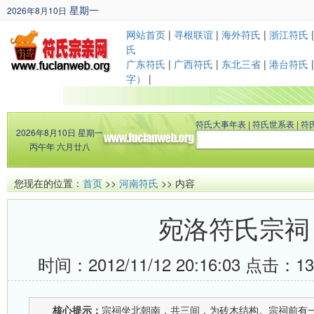
星期一
2026年8月10日
丙午年 六月廿八
网站首页
|
寻根联谊
|
海外符氏
|
浙江符氏
氏
广东符氏
|
广西符氏
|
东北三省
|
港台符氏
字）
|
符氏大事年表
|
符氏世系表
|
符
2026年8月10日
星期一
丙午年 六月廿八
您现在的位置：
首页
>>
河南符氏
>> 内容
宛洛符氏宗祠
时间：2012/11/12 20:16:03 点击：
1
核心提示：
宗祠坐北朝南，共三间，为砖木结构。宗祠前有