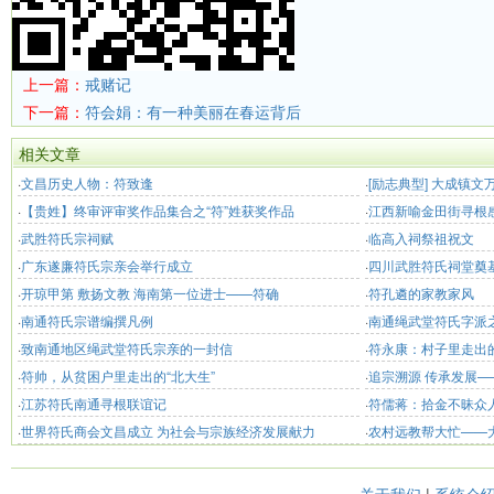
上一篇：
戒赌记
下一篇：
符会娟：有一种美丽在春运背后
相关文章
·
文昌历史人物：符致逢
·
[励志典型] 大成镇
·
【贵姓】终审评审奖作品集合之“符”姓获奖作品
出务工 “靠双手我也
·
江西新喻金田街寻根
·
武胜符氏宗祠赋
·
临高入祠祭祖祝文
·
广东遂廉符氏宗亲会举行成立
·
四川武胜符氏祠堂奠
·
开琼甲第 敷扬文教 海南第一位进士——符确
·
符孔遴的家教家风
·
南通符氏宗谱编撰凡例
·
南通绳武堂符氏字派
·
致南通地区绳武堂符氏宗亲的一封信
·
符永康：村子里走出
·
符帅，从贫困户里走出的“北大生”
·
追宗溯源 传承发展—
·
江苏符氏南通寻根联谊记
·
符儒蒋：拾金不昧众
·
世界符氏商会文昌成立 为社会与宗族经济发展献力
·
农村远教帮大忙——