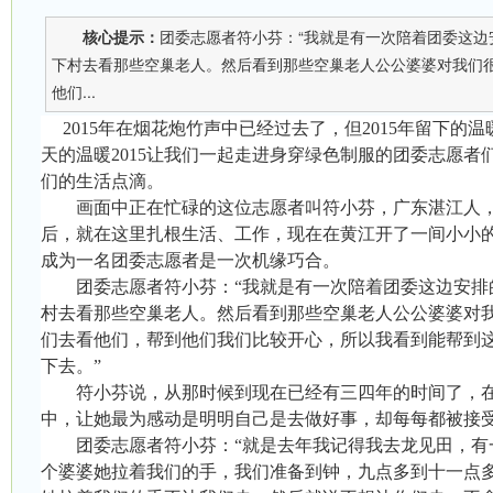
核心提示：
团委志愿者符小芬：“我就是有一次陪着团委这边
下村去看那些空巢老人。然后看到那些空巢老人公公婆婆对我们
他们...
2015
年在烟花炮竹声中已经过去了，但
2015
年留下的温
天的温暖
2015
让我们一起走进身穿绿色制服的团委志愿者
们的生活点滴。
画面中正在忙碌的这位志愿者叫符小芬，广东湛江人
后，就在这里扎根生活、工作，现在在黄江开了一间小小
成为一名团委志愿者是一次机缘巧合。
团委志愿者符小芬：“我就是有一次陪着团委这边安排
村去看那些空巢老人。然后看到那些空巢老人公公婆婆对
们去看他们，帮到他们我们比较开心，所以我看到能帮到
下去。”
符小芬说，从那时候到现在已经有三四年的时间了，
中，让她最为感动是明明自己是去做好事，却每每都被接
团委志愿者符小芬：“就是去年我记得我去龙见田，有
个婆婆她拉着我们的手，我们准备到钟，九点多到十一点