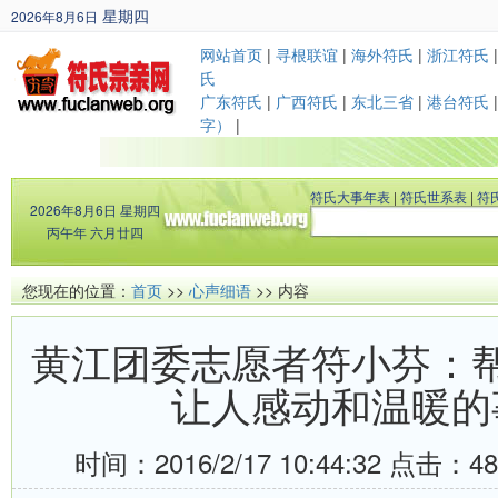
星期四
2026年8月6日
丙午年 六月廿四
网站首页
|
寻根联谊
|
海外符氏
|
浙江符氏
氏
广东符氏
|
广西符氏
|
东北三省
|
港台符氏
字）
|
符氏大事年表
|
符氏世系表
|
符
2026年8月6日
星期四
丙午年 六月廿四
您现在的位置：
首页
>>
心声细语
>> 内容
黄江团委志愿者符小芬：
让人感动和温暖的
时间：2016/2/17 10:44:32 点击：
4