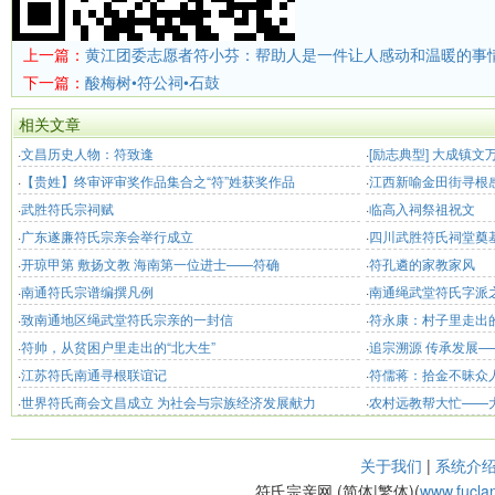
上一篇：
黄江团委志愿者符小芬：帮助人是一件让人感动和温暖的事
下一篇：
酸梅树•符公祠•石鼓
相关文章
·
文昌历史人物：符致逢
·
[励志典型] 大成镇
·
【贵姓】终审评审奖作品集合之“符”姓获奖作品
出务工 “靠双手我也
·
江西新喻金田街寻根
·
武胜符氏宗祠赋
·
临高入祠祭祖祝文
·
广东遂廉符氏宗亲会举行成立
·
四川武胜符氏祠堂奠
·
开琼甲第 敷扬文教 海南第一位进士——符确
·
符孔遴的家教家风
·
南通符氏宗谱编撰凡例
·
南通绳武堂符氏字派
·
致南通地区绳武堂符氏宗亲的一封信
·
符永康：村子里走出
·
符帅，从贫困户里走出的“北大生”
·
追宗溯源 传承发展—
·
江苏符氏南通寻根联谊记
·
符儒蒋：拾金不昧众
·
世界符氏商会文昌成立 为社会与宗族经济发展献力
·
农村远教帮大忙——
关于我们
|
系统介
符氏宗亲网 (简体|繁体)(
www.fucla