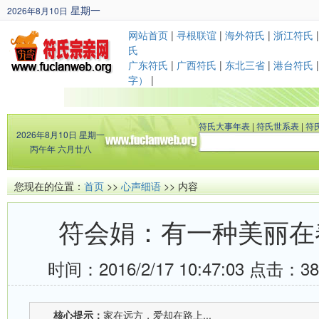
星期一
2026年8月10日
丙午年 六月廿八
网站首页
|
寻根联谊
|
海外符氏
|
浙江符氏
氏
广东符氏
|
广西符氏
|
东北三省
|
港台符氏
字）
|
符氏大事年表
|
符氏世系表
|
符
2026年8月10日
星期一
丙午年 六月廿八
您现在的位置：
首页
>>
心声细语
>> 内容
符会娟：有一种美丽在
时间：2016/2/17 10:47:03 点击：
3
核心提示：
家在远方，爱却在路上...