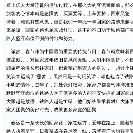
着上亿人大量迁徙的运转过程，在那么大的客流量面前，那
旅客的心情本就是急躁的，买票要等，上车要挤，回家又急
待着，难免有些意见，但是我们一年比一年回家的路越来越
来越短，回家的路也越来越舒适。这不能不归功于铁路部门
路人坚守岗位不懈的付出和努力。
诚然，春节作为中国最为重要的传统节日，春节就意味着
披星戴月，对回家过年依旧是风雨无阻，人们不顾拥挤，不
顾旅程的漫长都往家赶，都希望赶到家人的身边，一起过个
笑谈春运成了“恶梦”，虽然只是一句玩笑话，却也包含了铁
不明的情怀，过年了，到处张灯结彩，家家户都喜气洋洋准
默默坚守岗位的铁路人为了使更多的人能平安快捷的回家而
大家越是放假，铁路人越是忙碌，他们始终秉承着对广大旅
家人团聚的美好时光，成就更多家庭的团聚。
春运是一条长长的回家路，家在远方，爱却在路上，随着
路人执着坚守，日夜奋战在春运第一线，筑就着广大旅客平