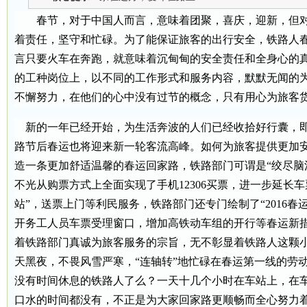
春节，对于中国人而言，意味着团聚，喜庆，迎新，但
着责任，坚守和忙碌。为了能保证旅客的出行安全，铁路人
言只要火车在奔跑，就意味着沉甸甸的安全责任和全身心的
的工种岗位上，以不同的工作形式和服务内容，默默无闻的
不懈努力，在他们的心中没有过节的概念，只有用心为旅客
新的一年已经开始，为生活奔波的人们已经收拾好行囊，
路节后春运也将迎来新一轮客流高峰。如何为旅客提供更加
造一条更加舒适温馨的春运回家路，铁路部门可谓是“绞尽脑
不光从购票方式上全面实现了手机
12306
买票，进一步延长车
站”，送票上门等利民服务，铁路部门还专门绘制了“
2016
春
开务工人员车票受理窗口，增加高铁动车组的开行等春运新
着铁路部门真诚为旅客服务的宗旨，无不彰显着铁路人这颗小
天黑夜，不畏风雪严寒，“连轴转”地忙碌在春运第一线的劳
没有时间休息的铁路人了么？一天十几个小时在车站上，在
口水的时间都没有，不正是为大家回家路更顺畅而全心努力